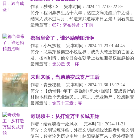
作者：独林.CS
完本时间：2024-11-27 00:22:59
简介：程阳异界生活十六年，熬过疫病觉醒胎中之谜，
结果入城不过两月，却迎来武道界末日之景！陨石流星
的...
最新章节：
057：驴布异常；下雨
都当皇帝了，谁还励精图治啊
作者：小气扒拉
完本时间：2024-11-23 01:44:45
简介：龙昊穿越架空小说世界，成为大乾王朝的亡国之
君。按照剧情，他今日会在朝堂上被迫迎娶权臣赵桧的
女...
最新章节：
第30章 天一楼
末世来临，当弟弟变成丧尸王后
作者：青云稳稳
完本时间：2024-11-30 15:12:24
简介：【伪骨科+年下+微强制+忠犬+强强】变成丧尸的
林悦本想做个无业游民……呃……无业游尸，没想到变
成...
最新章节：
第五十三章：完
奇观领主：从打造万里长城开始
作者：给灵魂看一处风水
完本时间：2024-11-21
23:35:33
简介：文明试炼降临，外星文明虎视眈眈胜者引领文明
复兴，败者沦为历史尘埃！林阳穿越而来，意外得到唯