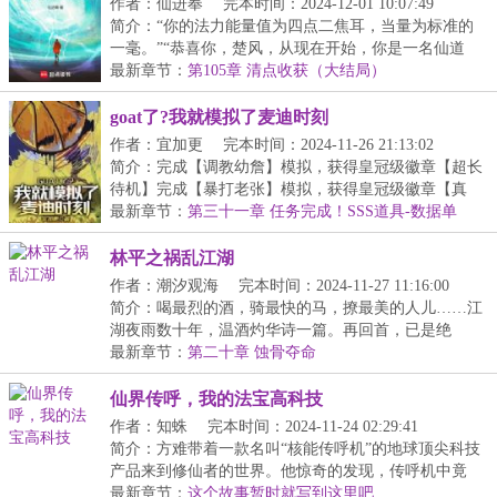
作者：仙进奉
完本时间：2024-12-01 10:07:49
简介：“你的法力能量值为四点二焦耳，当量为标准的
一毫。”“恭喜你，楚风，从现在开始，你是一名仙道
联...
最新章节：
第105章 清点收获（大结局）
goat了?我就模拟了麦迪时刻
作者：宜加更
完本时间：2024-11-26 21:13:02
简介：完成【调教幼詹】模拟，获得皇冠级徽章【超长
待机】完成【暴打老张】模拟，获得皇冠级徽章【真
·GO...
最新章节：
第三十一章 任务完成！SSS道具-数据单
林平之祸乱江湖
作者：潮汐观海
完本时间：2024-11-27 11:16:00
简介：喝最烈的酒，骑最快的马，撩最美的人儿……江
湖夜雨数十年，温酒灼华诗一篇。再回首，已是绝
巅。...
最新章节：
第二十章 蚀骨夺命
仙界传呼，我的法宝高科技
作者：知蛛
完本时间：2024-11-24 02:29:41
简介：方难带着一款名叫“核能传呼机”的地球顶尖科技
产品来到修仙者的世界。他惊奇的发现，传呼机中竟
然...
最新章节：
这个故事暂时就写到这里吧