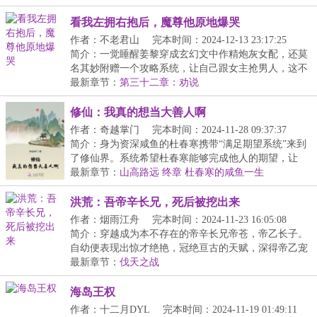
看我左拥右抱后，魔尊他原地爆哭
作者：不老君山
完本时间：2024-12-13 23:17:25
简介：一觉睡醒姜黎穿成玄幻文中作精炮灰女配，还莫
名其妙附赠一个攻略系统，让自己跟女主抢男人，这不
是...
最新章节：
第三十二章：劝说
修仙：我真的想当大善人啊
作者：奇越掌门
完本时间：2024-11-28 09:37:37
简介：身为资深咸鱼的杜春寒携带“满足期望系统”来到
了修仙界。系统希望杜春寒能够完成他人的期望，让
他...
最新章节：
山高路远 终章 杜春寒的咸鱼一生
洪荒：吾帝辛长兄，死后被挖出来
作者：烟雨江舟
完本时间：2024-11-23 16:05:08
简介：穿越成为本不存在的帝辛长兄帝苍，帝乙长子。
自幼便表现出惊才绝艳，冠绝亘古的天赋，深得帝乙宠
爱...
最新章节：
伐天之战
海岛王权
作者：十二月DYL
完本时间：2024-11-19 01:49:11