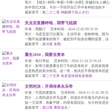
简介：【领主+种田+争霸+卡牌+法师】穿越到令人糟心
的中世纪大陆，卡尔一字排开自己手中各种职业的卡
牌。...
最新章节：
第二十二章 神殿脚下的人才们
失业后直播种地，我带飞祖国
作者：黑醋汁
完本时间：2024-12-02 09:33:59
简介：乌蛮蛮是只比翼鸟，主业司农，俗称种地。因为
一颗不知道哪来的珠子，被贬到不知道在哪的蓝星，法
力...
最新章节：
第36章 朱鹮
重生2010，我要当资本
作者：每日早起
完本时间：2024-11-24 23:56:24
简介：影帝江晓晨重生到了年的高考前夕，忽然发现身
边是熟悉的高冷校花。这一世，他决定不再做资本的提
线...
最新章节：
第二十五章 有多嚣张就有多狼狈
文明对决：开局传承永乐帝
作者：可恶的窝窝头
完本时间：2024-11-15 02:38:35
简介：人类的进步并无边界，但进步亦非毫无代价社会
如一汪深潭，表象平静，内里各国拉扯。当今科技进步
缓...
最新章节：
第22章 乘胜追击！