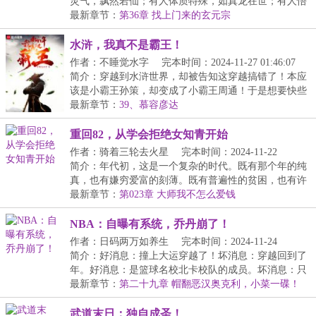
灵气，飘然若仙；有人体质特殊，如真龙在世；有人悟
性...
最新章节：
第36章 找上门来的玄元宗
水浒，我真不是霸王！
作者：不睡觉水字
完本时间：2024-11-27 01:46:07
简介：穿越到水浒世界，却被告知这穿越搞错了！本应
该是小霸王孙策，却变成了小霸王周通！于是想要快些
得...
最新章节：
39、慕容彦达
重回82，从学会拒绝女知青开始
作者：骑着三轮去火星
完本时间：2024-11-22
09:00:39
简介：年代初，这是一个复杂的时代。既有那个年的纯
真，也有嫌穷爱富的刻薄。既有普遍性的贫困，也有许
多...
最新章节：
第023章 大师我不怎么爱钱
NBA：自曝有系统，乔丹崩了！
作者：日码两万如养生
完本时间：2024-11-24
11:13:02
简介：好消息：撞上大运穿越了！坏消息：穿越回到了
年。好消息：是篮球名校北卡校队的成员。坏消息：只
是...
最新章节：
第二十九章 帽翻恶汉奥克利，小菜一碟！
（求追读）
武道末日：独自成圣！