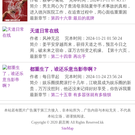
作者：糗事小菊花
完本时间：2024-11-11 07:45:17
简介：男主周心为了查清母亲陆夏华手术事故的真相，
进入德兴医院工作，在追查过程中，周心面临重重困
境，...
最新章节：
第四十六章:最后的底牌
天道日常在线
作者：风神无忌
完本时间：2024-11-21 01:50:24
简介：姜平安穿越而来，获得天道之书，预言今日之
局，破未来之宿命，谋万古恒变之机缘。【第十六页，
人间...
最新章节：
第二十四章 再出手
都重生了，谁还乐意当影帝啊？
作者：每日早起
完本时间：2024-11-24 23:56:24
简介：娱乐圈摸爬滚打十几年，江晓晨成为娱乐圈的新
贵，万万没想到，他还没来记得好好享受，你告诉我重
生...
最新章节：
第二十五章 有多嚣张就有多狼狈
本站若有图片广告属于第三方接入，非本站所为，广告内容与本站无关，不代表
本站立场，请谨慎阅读。
Copyright © 2020 易言阁 All Rights Reserved.kk
SiteMap