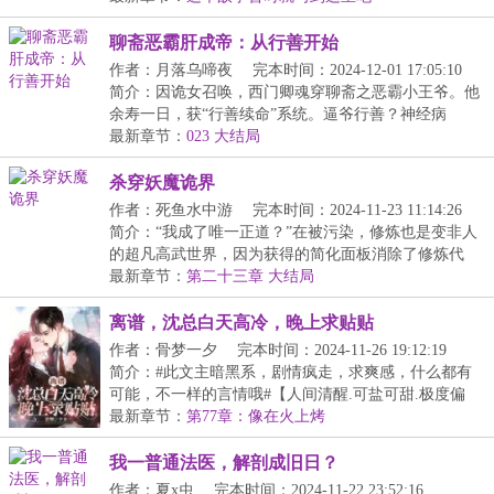
聊斋恶霸肝成帝：从行善开始
作者：月落乌啼夜
完本时间：2024-12-01 17:05:10
简介：因诡女召唤，西门卿魂穿聊斋之恶霸小王爷。他
余寿一日，获“行善续命”系统。逼爷行善？神经病
吗？...
最新章节：
023 大结局
杀穿妖魔诡界
作者：死鱼水中游
完本时间：2024-11-23 11:14:26
简介：“我成了唯一正道？”在被污染，修炼也是变非人
的超凡高武世界，因为获得的简化面板消除了修炼代
价...
最新章节：
第二十三章 大结局
离谱，沈总白天高冷，晚上求贴贴
作者：骨梦一夕
完本时间：2024-11-26 19:12:19
简介：#此文主暗黑系，剧情疯走，求爽感，什么都有
可能，不一样的言情哦#【人间清醒.可盐可甜.极度偏
执....
最新章节：
第77章：像在火上烤
我一普通法医，解剖成旧日？
作者：夏x虫
完本时间：2024-11-22 23:52:16