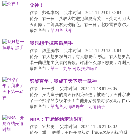
众神！
作者：帅锅本锅
完本时间：2024-11-29 01:50:04
简介：有一日，八岐大蛇进犯华夏海关，三尖两刃刀从
天而降，二郎真君无伤斩之。有一日，北欧雷神索尔大
战...
最新章节：
第29章 大学
我只想干掉幕后黑手
作者：浓墨浇书
完本时间：2024-11-29 13:26:04
简介：有人想要权与力，有人想要命与运。有人想要高
唱一曲理想主义者的赞歌。许渊什么都不想要，许渊只
想...
最新章节：
第三十九章 可以摆烂吗？
劈柴百年，我成了天下第一武神
作者：66一波
完本时间：2024-11-18 01:56:05
简介：身为皇子的周天行因受牵连，被送到了天神宗成
了一位劈柴的杂役弟子！当他开始劈柴时候发现，自己
劈...
最新章节：
第九章无情峰峰主，无情仙子！
NBA：开局终结麦迪时刻
作者：宜加更
完本时间：2024-11-26 21:13:02
简介：重回-赛季，王珩开局获得【篮坛名场面模拟系