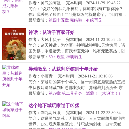
作者：帅气的阿祖
完本时间：2024-11-29 19:43:22
简介：“说好的传我九阳神功，你却带我练广播体操？
你让我丢尽了脸面！”“可是我练的就是这个。”江阿祖...
最新章节：
第四十五章 完结啦，有缘再见
神话：从诸子百家开始
作者：大风丨负子
完本时间：2024-11-23 10:52:26
简介：诸天神话，为华夏与神明战神明以天地为局，诸
国为棋，争道诸天，而我华夏无神，唯有无数英杰，以
命...
最新章节：
30：观星·神明转生
异端教皇：从裁判所签到十年开始
作者：小薄青
完本时间：2024-11-21 10:10:03
简介：穿越后的第十个年头，当一封彻底撕破脸的宣战
书从教廷送到裁判所总部案头时，异端裁判所所长·东
方...
最新章节：
第79章 第二具分身，派蒙！（求追读！）
这个地下城玩家过于凶猛
作者：剑九两只眼
完本时间：2024-11-22 23:30:34
简介：这是灵气复苏，万族崛起，人人觉醒超凡职业的
世界。DNF玩家重生至此，转职成为剑魂，自带天赋