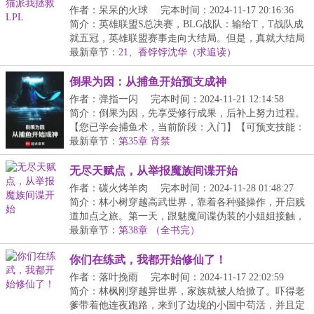
作者：呆呆的火球
完本时间：2024-11-17 20:16:36
简介：英雄联盟S总决赛，BLG战队：输给T，T战队成
就五冠，英雄联盟赛事走向大结局。但是，真就大结局
了吗...
最新章节：
21、香饽饽沈华（求追读）
倒果为因：从捕鱼开始预支成神
作者：弹指一闪
完本时间：2024-11-21 12:14:58
简介：倒果为因，先享受修行成果，后补上努力过程。
【您已学会捕鱼术，当前阶段：入门】【可预支技能：
捕...
最新章节：
第35章 宵禁
无尽天赋点，从举报魔族间谍开始
作者：碳火烤羊肉
完本时间：2024-11-28 01:48:27
简介：林小树穿越高武世界，靠着各种骚操作，开启贱
道加点之旅。第一天，跟魅魔间谍伪装的小姐姐接触，
反...
最新章节：
第38章 （全书完）
你们在练武，我都开始修仙了！
作者：落叶挽雨
完本时间：2024-11-17 22:02:59
简介：林枫刚穿越异世界，家族就被人给掀了。吓得老
爹带着他连夜跑路，来到了边境的小国中苟活，并且定