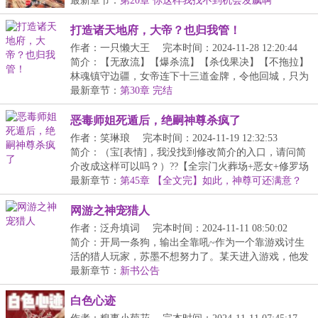
LV】：...
最新章节：
第20章 你这样我找不到机会发飙啊
打造诸天地府，大帝？也归我管！
作者：一只懒大王
完本时间：2024-11-28 12:20:44
简介：【无敌流】【爆杀流】【杀伐果决】【不拖拉】
林魂镇守边疆，女帝连下十三道金牌，令他回城，只为
用...
最新章节：
第30章 完结
恶毒师姐死遁后，绝嗣神尊杀疯了
作者：笑琳琅
完本时间：2024-11-19 12:32:53
简介：（宝[表情]，我没找到修改简介的入口，请问简
介改成这样可以吗？）??【全宗门火葬场+恶女+修罗场
+...
最新章节：
第45章 【全文完】如此，神尊可还满意？
网游之神宠猎人
作者：泛舟填词
完本时间：2024-11-11 08:50:02
简介：开局一条狗，输出全靠吼~作为一个靠游戏讨生
活的猎人玩家，苏墨不想努力了。某天进入游戏，他发
现...
最新章节：
新书公告
白色心迹