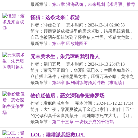
一...
最新章节：
第37章 深海诱饵，未来规划【求月票、推荐
票】
怪猎：这条龙来自权游
作者：冲虚公子
完本时间：2024-12-14 02:06:53
简介：顾麟穿越成权游里的黑龙卓耿，结果系统宕机，
自己也被阴差阳错送到了怪物猎人世界。怪猎太危险，
我...
最新章节：
第75章 匹敌地图王
元末美术生，朱元璋叫我引路人
作者：阙门五尺
完本时间：2024-11-13 23:47:13
简介：蒙元至正四年，华夏陆沉已久；生民卑如草芥，
命价贱比马牛；程朱愚民之术，压得万马齐喑；黄淮之
间...
最新章节：
第46章 队列训练与骑兵冲击（求追读）
物价贬值后，恶女深陷争宠修罗场
作者：发疯的咸鱼鱼
完本时间：2024-11-12 23:17:34
简介：大年夜，黎夏夏被真千金赶出家门，相伴十五年
的父母和真千金喜笑颜开，而她却冻死在大街。【叮，
恭...
最新章节：
第二十三章 十块钱折成的千纸鹤
LOL：猫猫派我拯救LPL