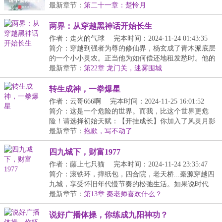
功，每...
最新章节：
第二十一章：楚怜月
两界：从穿越黑神话开始长生
作者：走火的气球
完本时间：2024-11-24 01:43:35
简介：穿越到强者为尊的修仙界，杨玄成了青木派底层
的一个小小灵农。正当他为如何偿还地租发愁时。他的
脑...
最新章节：
第22章 龙门关，迷雾围城
转生成神，一拳爆星
作者：云哥666啊
完本时间：2024-11-25 16:01:52
简介：这是一个危险的世界。而我，比这个世界更危
险！请选择初始天赋：【开挂成长】你加入了风灵月影
宗。...
最新章节：
抱歉，写不动了
四九城下，财富1977
作者：藤上七只猫
完本时间：2024-11-24 23:35:47
简介：滚铁环，摔纸包，四合院，老天桥...秦源穿越四
九城，享受怀旧年代慢节奏的松弛生活。如果说时代
的...
最新章节：
第13章 秦老师喜欢什么？
说好广播体操，你练成九阳神功？