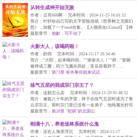
从转生成神开始无敌
作者：云哥666啊
完本时间：2024-11-25 16:01:52
简介：叶轩给自己写的文字冒险游戏《世界树之无限幻
想》，加载了一个mod合集。【人物美化CGmod】【神
器打...
最新章节：
抱歉，写不动了
火影大人，该喝药啦！
作者：虾鸽
完本时间：2024-11-17 18:34:40
简介：“大郎，起来喝药啦。”“谢谢夫人！”“砰...”瓷碗
被摔成三瓣，药汁飞溅在四处，富岳捂着脖子，...
最新章节：
第73章 有本事你就来试试
练气五层的我成宗门宗主了？
作者：这糕怎么卖
完本时间：2024-11-29 01:48:52
简介：修炼八十年的齐荣，终于在练气五层时成为了青
云宗宗主。那时宗门里已没有一名弟子，他纯属光杆司
令...
最新章节：
第28章 “犯病”的北国公
刚满十八，养老送终系统什么鬼
作者：还在人海里浮沉
完本时间：2024-11-17