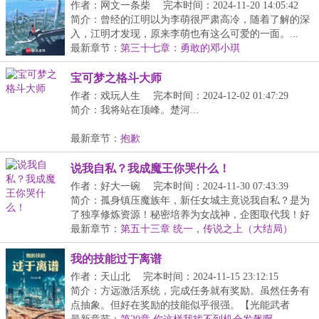
作者：网文一条柴
完本时间：2024-11-20 14:05:42
简介：曾经的江明以为李萌很严肃高冷，随着了解的深
入，江明才发现，原来李萌也有这么可爱的一面。...
最新章节：
第三十七章：勇敢的邓小琪
宝可梦之格斗大师
作者：戏玩人生
完本时间：2024-12-02 01:47:29
简介：我将站在顶峰。楚河...
最新章节：
抱歉
说我自私？我成魔王你哭什么！
作者：好大一碗
完本时间：2024-11-30 07:43:39
简介：孤身镇压魔族年，新任女城主竟说我自私？是为
了独享修炼资源！秘密培养为女战神，企图取代我！好
好...
最新章节：
第五十三章 统一，传说之上（大结局）
我的技能过于离谱
作者：天山北
完本时间：2024-11-15 23:12:15
简介：方远激活系统，完成任务就有奖励。虽然任务有
点抽象。但好在奖励的技能似乎很强。【光能武者