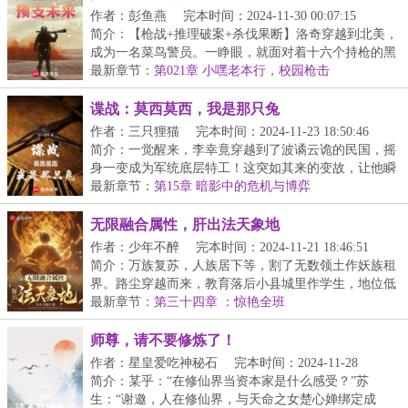
作者：彭鱼燕
完本时间：2024-11-30 00:07:15
简介：【枪战+推理破案+杀伐果断】洛奇穿越到北美，
成为一名菜鸟警员。一睁眼，就面对着十六个持枪的黑
人...
最新章节：
第021章 小嘿老本行，校园枪击
谍战：莫西莫西，我是那只兔
作者：三只狸猫
完本时间：2024-11-23 18:50:46
简介：一觉醒来，李幸竟穿越到了波谲云诡的民国，摇
身一变成为军统底层特工！这突如其来的变故，让他瞬
间...
最新章节：
第15章 暗影中的危机与博弈
无限融合属性，肝出法天象地
作者：少年不醉
完本时间：2024-11-21 18:46:51
简介：万族复苏，人族居下等，割了无数领土作妖族租
界。路尘穿越而来，教育落后小县城里作学生，地位低
微...
最新章节：
第三十四章 ：惊艳全班
师尊，请不要修炼了！
作者：星皇爱吃神秘石
完本时间：2024-11-28
20:40:33
简介：某乎：“在修仙界当资本家是什么感受？”苏
生：“谢邀，人在修仙界，与天命之女楚心婵绑定成