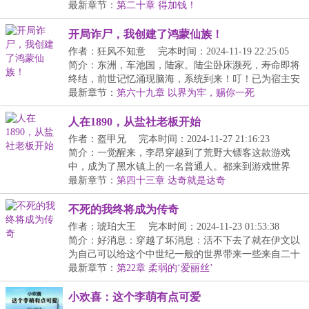
下...
最新章节：
第二十章 得加钱！
开局诈尸，我创建了鸿蒙仙族！
作者：狂风不知意
完本时间：2024-11-19 22:25:05
简介：东洲，车池国，陆家。陆尘卧床濒死，寿命即将
终结，前世记忆涌现脑海，系统到来！叮！已为宿主安
装...
最新章节：
第六十九章 以界为牢，赐你一死
人在1890，从盐社老板开始
作者：盔甲兄
完本时间：2024-11-27 21:16:23
简介：一觉醒来，李昂穿越到了荒野大镖客这款游戏
中，成为了黑水镇上的一名普通人。都来到游戏世界
了，自...
最新章节：
第四十三章 达奇就是达奇
不死的我终将成为传奇
作者：琥珀大王
完本时间：2024-11-23 01:53:38
简介：好消息：穿越了坏消息：活不下去了就在伊文以
为自己可以给这个中世纪一般的世界带来一些来自二十
一...
最新章节：
第22章 柔弱的‘爱丽丝’
小欢喜：这个李萌有点可爱