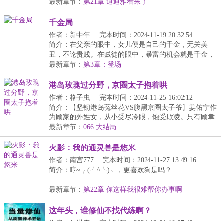
【掠...
最新章节：
第21章 迪迪雅看呆了
千金局
作者：新中年
完本时间：2024-11-19 20:32:54
简介：在父亲的眼中，女儿便是自己的千金，无关美
丑，不论贵贱。在贼徒的眼中，暴富的机会就是千金，
无关...
最新章节：
第3章：登场
港岛玫瑰过分野，京圈太子抱着哄
作者：格子虫
完本时间：2024-11-25 16:02:12
简介：【坚韧港岛菟丝花VS腹黑京圈太子爷】姜佑宁作
为顾家的外姓女，从小受尽冷眼，饱受欺凌。只有顾聿
衍...
最新章节：
066 大结局
火影：我的通灵兽是悠米
作者：南宫777
完本时间：2024-11-27 13:49:16
简介：哼~╭(╯^╰)╮，更喜欢狗是吗？...
最新章节：
第22章 你这样我很难帮你办事啊
这年头，谁修仙不找代练啊？