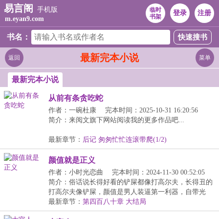
易言阁
手机版
临时
登录
注册
书架
m.eyan9.com
书名：
最新完本小说
返回
菜单
最新完本小说
从前有条贪吃蛇
作者：一碗杜康
完本时间：2025-10-31 16:20:56
简介：来阅文旗下网站阅读我的更多作品吧...
最新章节：
后记 匆匆忙忙连滚带爬(1/2)
颜值就是正义
作者：小时光恋曲
完本时间：2024-11-30 00:52:05
简介：俗话说长得好看的铲屎都像打高尔夫，长得丑的
打高尔夫像铲屎，颜值是男人装逼第一利器，自带光
环，...
最新章节：
第四百八十章 大结局