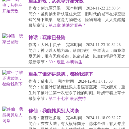
重生剑魂，从掠夺开始无敌
作者：剑九两只眼
完本时间：2024-11-22 23:30:34
简介：圣树抽出新枝遮住天空，旧时代的城市在浮空巨
鲸的身下颤栗…这是万物进化，怪物遍地，人人觉醒超
凡...
最新章节：
第21章 迪迪雅看呆了
神话：玩家已登陆
作者：大风丨负子
完本时间：2024-11-23 10:52:26
简介：神明以天地为局，诸国为棋，争道诸天；而我华
夏无神，唯有无数英杰，以命赴战，以血肉撑起华夏之
天...
最新章节：
30：观星·神明转生
重生了谁还讲武德，都给我跪下
作者：猫虫儿
完本时间：2024-12-01 17:15:58
简介：前世叶妍被庶姐跟夫君谋害至死，再次醒来，重
生到了被叶兰第一次想杀了她的时刻。叶妍带着上辈子
的...
最新章节：
第二十七章 最后交待
修仙：我能拷贝别人词条
作者：蘑菇吃多啦
完本时间：2024-11-18 09:32:27
简介：玄玄大陆，有人横练肉身，炼体至强；有人专注