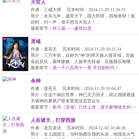
大官人
作者：三戒大师
完本时间：2024-11-29 11:26:31
简介：永乐九年，盛世天下，国大民骄，四海来朝！值
此时，问一声，谁不想当大官人！...
最新章节：
外三篇——盛世白莲
灵域
作者：逆苍天
完本时间：2024-11-29 10:21:24
简介：三万年前，自称为“神”的搏天族入侵灵域，百族
奋起反抗，最终惨败，人族率先投诚，百族随后相继
臣...
最新章节：
第一千八百四十一章 开启新时代！
杀神
作者：逆苍天
完本时间：2024-11-29 10:04:47
简介：在这个疯狂世界，神已无力回天，就让我踏着漫
天诸神的累累尸骨来普渡这芸芸众生。...
最新章节：
新书《灵域》已经上传，请大家继续支持~~
人在诸天，打穿西游
作者：龙言龙语
完本时间：2024-12-02 10:40:26
简介：女儿国国王：当时他摁住我的头说，他现在火气