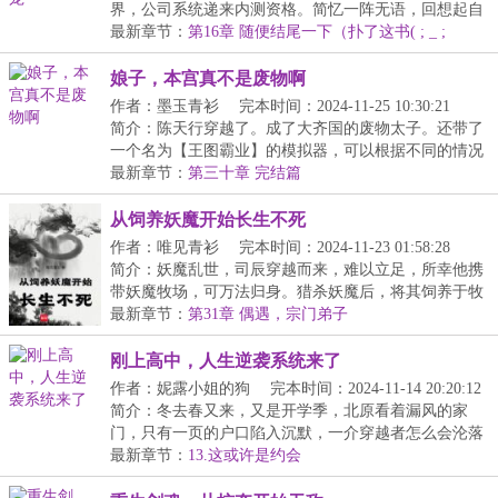
界，公司系统递来内测资格。简忆一阵无语，回想起自
己才...
最新章节：
第16章 随便结尾一下（扑了这书( ; _ ;
)/~~~）
娘子，本宫真不是废物啊
作者：墨玉青衫
完本时间：2024-11-25 10:30:21
简介：陈天行穿越了。成了大齐国的废物太子。还带了
一个名为【王图霸业】的模拟器，可以根据不同的情况
进...
最新章节：
第三十章 完结篇
从饲养妖魔开始长生不死
作者：唯见青衫
完本时间：2024-11-23 01:58:28
简介：妖魔乱世，司辰穿越而来，难以立足，所幸他携
带妖魔牧场，可万法归身。猎杀妖魔后，将其饲养于牧
场...
最新章节：
第31章 偶遇，宗门弟子
刚上高中，人生逆袭系统来了
作者：妮露小姐的狗
完本时间：2024-11-14 20:20:12
简介：冬去春又来，又是开学季，北原看着漏风的家
门，只有一页的户口陷入沉默，一介穿越者怎么会沦落
到这...
最新章节：
13.这或许是约会