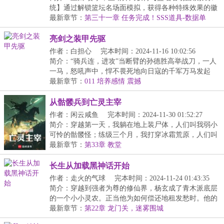
统】通过解锁篮坛名场面模拟，获得各种特殊效果的徽
章...
最新章节：
第三十一章 任务完成！SSS道具-数据单
亮剑之装甲先驱
作者：白担心
完本时间：2024-11-16 10:02:56
简介：“骑兵连，进攻”当断臂的孙德胜高举战刀，一人
一马，怒吼声中，悍不畏死地向日寇的千军万马发起
冲...
最新章节：
011 培养感情 震撼
从骷髅兵到亡灵主宰
作者：闲云咸鱼
完本时间：2024-11-30 01:52:27
简介：穿越第一天，我躺在地上装尸体，人们叫我弱小
可怜的骷髅怪；练级三个月，我打穿冰霜荒原，人们叫
我...
最新章节：
第33章 教堂
长生从加载黑神话开始
作者：走火的气球
完本时间：2024-11-24 01:43:35
简介：穿越到强者为尊的修仙界，杨玄成了青木派底层
的一个小小灵农。正当他为如何偿还地租发愁时。他的
脑...
最新章节：
第22章 龙门关，迷雾围城