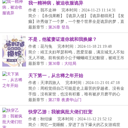
我一精神病，被迫收服诡异
作者：我不走神
完本时间：2024-11-23 11:14:31
简介：【杀伐果断】【诡异入侵】【诡异都得死】【发
癫】许秀做了一个梦，一个整个世界全是诡异的梦，直
到...
最新章节：
第26章 登岛
不是，他鲨妻证道你就和我换嫁？
作者：花与兔
完本时间：2024-11-18 21:19:48
简介：靖王夫妇琴瑟和鸣，恩爱至极，满京城无人不知
无人不晓。前有侯府小公子蛐蛐靖王妃貌寝，被靖王吊
树...
最新章节：
第30章：大结局
天下第一，从古稀之年开始
作者：天津四旅人
完本时间：2024-11-21 01:47:18
简介：周程觉得自己可能是史上最苦的穿越者。没有金
手指，没有家世，也没有积蓄，唯有被岁月磨平的心
态，...
最新章节：
第27章 夜袭华山门
快穿乙游：我被疯批大佬们狂宠
作者：秋结缘
完本时间：2024-11-12 21:52:12
简介：简忆一觉睡醒，穿进了当下爆火的乙女游戏世