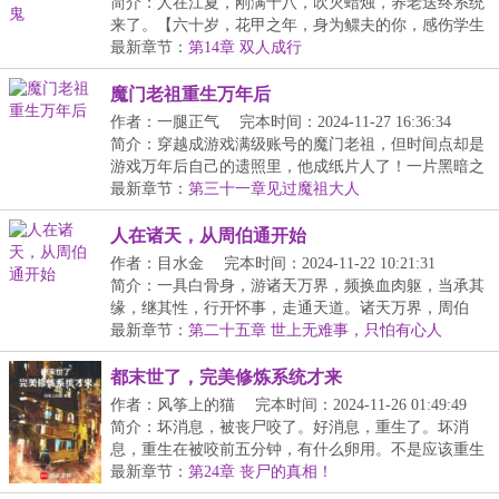
20:36:41
简介：人在江夏，刚满十八，吹灭蜡烛，养老送终系统
来了。【六十岁，花甲之年，身为鳏夫的你，感伤学生
时...
最新章节：
第14章 双人成行
魔门老祖重生万年后
作者：一腿正气
完本时间：2024-11-27 16:36:34
简介：穿越成游戏满级账号的魔门老祖，但时间点却是
游戏万年后自己的遗照里，他成纸片人了！一片黑暗之
中...
最新章节：
第三十一章见过魔祖大人
人在诸天，从周伯通开始
作者：目水金
完本时间：2024-11-22 10:21:31
简介：一具白骨身，游诸天万界，频换血肉躯，当承其
缘，继其性，行开怀事，走通天道。诸天万界，周伯
通、...
最新章节：
第二十五章 世上无难事，只怕有心人
都末世了，完美修炼系统才来
作者：风筝上的猫
完本时间：2024-11-26 01:49:49
简介：坏消息，被丧尸咬了。好消息，重生了。坏消
息，重生在被咬前五分钟，有什么卵用。不是应该重生
在丧...
最新章节：
第24章 丧尸的真相！