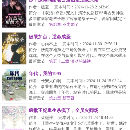
作者：栀夏
完本时间：2024-11-28 21:43:49
简介：【双洁+双强+宠文】清冷女总裁VS毒舌男神医
多年前秦家老爷子救了宫家老爷子一命，两家因此定下
了婚...
最新章节：
第31章 不离婚了
破限加点，逆命成圣
作者：心雨不止
完本时间：2024-11-30 12:56:21
简介：妖魔在地窟之中窥伺低语，巨兽在星空之外虎视
眈眈。在这个人类与妖魔互戮的时代，在这个新术碾压
旧...
最新章节：
第五十二章 激动的邹铁
年代，我的1995
作者：长安太白啊
完本时间：2024-11-24 15:02:24
简介：事业有成的的钻石王老五，在请小秘书吃夜宵的
晚上，穿越回九十年代。站在时代的风口，魏然很是恼
火...
最新章节：
第21章 新面饼
疯批王妃重生杀疯了，全员火葬场
作者：菜栀梓
完本时间：2024-11-24 10:44:38
简介：【重生+复仇+爽文】宋宁瑶重生了。前世，她讨
好所有人，结果被利用，伤害，无情抛弃。重活一次，