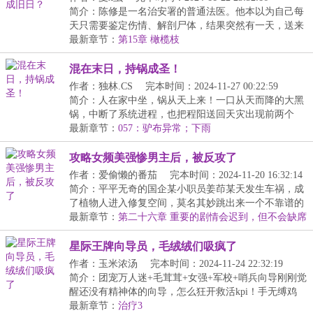
简介：陈修是一名治安署的普通法医。他本以为自己每
天只需要鉴定伤情、解剖尸体，结果突然有一天，送来
一...
最新章节：
第15章 橄榄枝
混在末日，持锅成圣！
作者：独林.CS
完本时间：2024-11-27 00:22:59
简介：人在家中坐，锅从天上来！一口从天而降的大黑
锅，中断了系统进程，也把程阳送回天灾出现前两个
月，...
最新章节：
057：驴布异常；下雨
攻略女频美强惨男主后，被反攻了
作者：爱偷懒的番茄
完本时间：2024-11-20 16:32:14
简介：平平无奇的国企某小职员姜茚某天发生车祸，成
了植物人进入修复空间，莫名其妙跳出来一个不靠谱的
系...
最新章节：
第二十六章 重要的剧情会迟到，但不会缺席
星际王牌向导员，毛绒绒们吸疯了
作者：玉米浓汤
完本时间：2024-11-24 22:32:19
简介：团宠万人迷+毛茸茸+女强+军校+哨兵向导刚刚觉
醒还没有精神体的向导，怎么狂开救活kpi！手无缚鸡
之...
最新章节：
治疗3