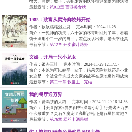
很大。唐僧：猴子，去把附近的妖怪抓过来给为师活动
活...
最新章节：
第013章 西游美食榜
1985：致富从卖海鲜烧烤开始
作者：软软糯糯湿豆腐
完本时间：2024-11-28
23:57:41
简介：一晃神的功夫，六十岁的林青叶回到了年，看着
镜子里那个二十岁的自己，差点没认出来。老天爷还真
给...
最新章节：
第12章 开卖蜜汁烤虾
文娱，开局一只小龙女
作者：银杏三叶
完本时间：2024-11-29 12:17:57
简介：本以为可以躺平一辈子，结果天降妹妹还是小龙
女这是一个被父母坑成大文豪的故事在原地爆炸和成为
文...
最新章节：
第二十章 救世主，完结
我的餐厅通万界
作者：爱喝茶的大猫
完本时间：2024-11-29 18:14:56
简介：【美食探索+异界倒爷+温馨小店】行走诸天万界
什么最重要？灵石？魔宠？高斯步枪还是行星轨道炮？
不...
最新章节：
第76章 翠丝卡酒果树
惊！撩得闪婚老公居然是顶级大佬