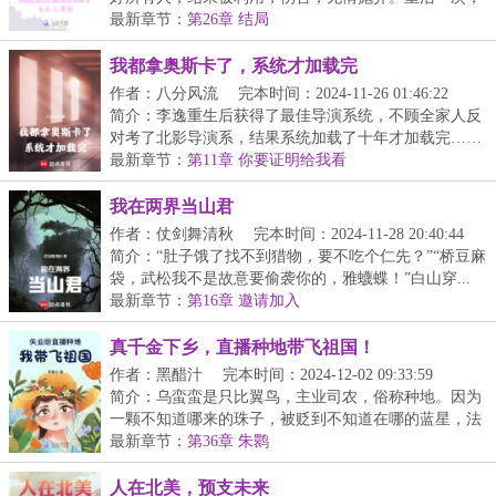
宋...
最新章节：
第26章 结局
我都拿奥斯卡了，系统才加载完
作者：八分风流
完本时间：2024-11-26 01:46:22
简介：李逸重生后获得了最佳导演系统，不顾全家人反
对考了北影导演系，结果系统加载了十年才加载完……
【...
最新章节：
第11章 你要证明给我看
我在两界当山君
作者：仗剑舞清秋
完本时间：2024-11-28 20:40:44
简介：“肚子饿了找不到猎物，要不吃个仁先？”“桥豆麻
袋，武松我不是故意要偷袭你的，雅蠛蝶！”白山穿...
最新章节：
第16章 邀请加入
真千金下乡，直播种地带飞祖国！
作者：黑醋汁
完本时间：2024-12-02 09:33:59
简介：乌蛮蛮是只比翼鸟，主业司农，俗称种地。因为
一颗不知道哪来的珠子，被贬到不知道在哪的蓝星，法
力...
最新章节：
第36章 朱鹮
人在北美，预支未来