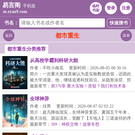
易言阁
手机版
临时
登录
注册
书架
m.eyan9.com
书名：
都市重生
返回
菜单
都市重生分类推荐
从高校学霸到科研大能
作者：不吃小南瓜
更新时间：2026-08-05 00:30:16
简介：一次重大发现竟被认为是实验数据造假，还因此
被大学清退。他，继续追逐科技前沿。从隐形涂层、拒
阻...
最新章节：
第376章 重大实验！质疑？我们有技术基
础！
全球神异
作者：徍男
更新时间：2026-08-07 02:02:22
简介：超凡降临现实，全球神异复苏。夏国五千年来，
敬天法祖、源远流长，觉醒了【天地人】三道途径的序
列...
最新章节：
309：神权交锋！波塞冬怒