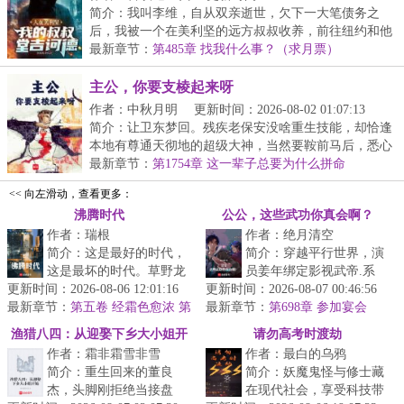
简介：我叫李维，自从双亲逝世，欠下一大笔债务之
后，我被一个在美利坚的远方叔叔收养，前往纽约和他
一起...
最新章节：
第485章 找我什么事？（求月票）
主公，你要支棱起来呀
作者：中秋月明
更新时间：2026-08-02 01:07:13
简介：让卫东梦回。残疾老保安没啥重生技能，却恰逢
本地有尊通天彻地的超级大神，当然要鞍前马后，悉心
跟...
最新章节：
第1754章 这一辈子总要为什么拼命
<< 向左滑动，查看更多：
沸腾时代
公公，这些武功你真会啊？
作者：瑞根
作者：绝月清空
简介：这是最好的时代，
简介：穿越平行世界，演
这是最坏的时代。草野龙
员姜年绑定影视武帝.系
更新时间：2026-08-06 12:01:16
蛇，野蛮生长，野心和欲
更新时间：2026-08-07 00:46:56
统，只要饰演太监，就能
最新章节：
望交织在一起，总能铸就
第五卷 经霜色愈浓 第
最新章节：
获得所饰太监的全部功
第698章 参加宴会
七节 易求无价宝（二合一求
翻天覆地的...
夫。在一部不...
渔猎八四：从迎娶下乡大小姐开
请勿高考时渡劫
票！）
作者：霜非霜雪非雪
作者：最白的乌鸦
始
简介：重生回来的董良
简介：妖魔鬼怪与修士藏
杰，头脚刚拒绝当接盘
在现代社会，享受科技带