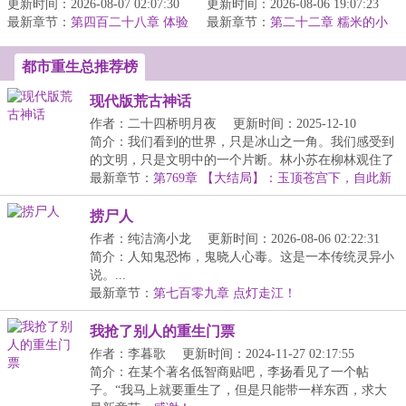
更新时间：2026-08-07 02:07:30
侠，后脚二嫂便介绍来了
更新时间：2026-08-06 19:07:23
来的便利。一千岁树妖冒
最新章节：
一个大小姐。她就像冬日
第四百二十八章 体验
最新章节：
充名贵古树，月月领取政
第二十二章 糯米的小
当父亲的第一课；半夜换尿布
的暖阳，靠近便...
金库（感谢威严满满蕾咪莉雅的
府补贴；八...
盟主）
都市重生总推荐榜
现代版荒古神话
作者：二十四桥明月夜
更新时间：2025-12-10
02:46:11
简介：我们看到的世界，只是冰山之一角。我们感受到
的文明，只是文明中的一个片断。林小苏在柳林观住了
一...
最新章节：
第769章 【大结局】：玉顶苍宫下，自此新
纪元
捞尸人
作者：纯洁滴小龙
更新时间：2026-08-06 02:22:31
简介：人知鬼恐怖，鬼晓人心毒。这是一本传统灵异小
说。...
最新章节：
第七百零九章 点灯走江！
我抢了别人的重生门票
作者：李暮歌
更新时间：2024-11-27 02:17:55
简介：在某个著名低智商贴吧，李扬看见了一个帖
子。“我马上就要重生了，但是只能带一样东西，求大