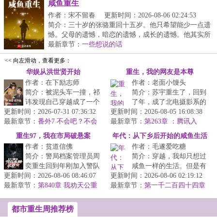
咸鱼重生
作者：宋不留春
更新时间：2026-08-06 02:24:53
简介：三十岁的张骆重回十五岁。他只希望能少一点遗
憾。父母的遗憾，暗恋的遗憾，成长的遗憾。他其实所
求...
最新章节：
一些想说的话
<< 向左滑动，查看更多：
华娱从洪世贤开始
重生，我的网友是本尊
作者：在下励志师
作者：老面小馒头
简介：被泥头车一撞，祁
简介：苏宇重生了，回到
讳发现自己穿越成了一个
了年，成了北电摄影系的
更新时间：2026-07-31 07:36:32
清澈愚蠢的北电毕业生，
更新时间：2026-08-05 16:08:38
新生。上一世他当网红翻
最新章节：
这让他打起了退堂鼓。娱
番外7 不会吧？不会
最新章节：
车了，这辈子只想躺平；
第263章 ：腾讯入
没有富婆养吧？
乐圈好难混...
股、不要脸
炒炒房、买...
重生97，我在市局破悬案
年代：从下乡后开始的咸鱼生活
作者：贫道信佛
作者：毛遂爱吃糖
简介：警局档案管理员周
简介：穿越，我却只想过
奕重生回到年刚加入警队
咸鱼一样的生活。但是有
更新时间：2026-08-06 08:46:07
的时候。碎尸案、纵火
更新时间：2026-08-06 02:19:12
些事情是躲不掉的，有些
最新章节：
案、枪击案……前世无聊
第840章 我劝天公重
最新章节：
人同样是挡不住的。...
第一千二百四十四章
抖擞（求月票）
时熟读的那一...
：
都市重生周推荐榜