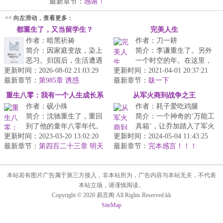
家帮我...
最新章节：
感谢！
<< 向左滑动，查看更多：
都重生了，又当留学生？
完美人生
作者：暗黑祈祷
作者：刀一耕
简介：因家庭变故，染上
简介：李谦重生了。另外
恶习。归国后，生活遭遇
一个时空的年。在这里，
更新时间：2026-08-02 21:03:29
了巨大的转变。历尽艰
更新时间：2021-04-01 20:37:21
他当然比普通人更容易获
最新章节：
辛，终于在三十六岁时攒
第985章 诱惑
最新章节：
得成功。但成功是什么？
跋一下
下了房子的首...
钱么？或者...
重生八零：我有一个人生成长系
从军火商到战争之王
作者：砚小殊
作者：耗子爱吃鸡腿
统
简介：沈驰重生了，重回
简介：一个神奇的‘万能工
到了他的童年八零年代。
具箱’，让乔加踏入了军火
更新时间：2023-03-20 13:02:20
伴随他重生的，还有一个
更新时间：2024-05-04 11:43:25
界。世界的波谲诡异让乔
最新章节：
人生成长系统！只要刷刷
第四百二十三章 明天
最新章节：
加逐渐改变了自己的目
完本感言！！！
会更好
题，看看书...
标……“...
本站若有图片广告属于第三方接入，非本站所为，广告内容与本站无关，不代表
本站立场，请谨慎阅读。
Copyright © 2020 易言阁 All Rights Reserved.kk
SiteMap