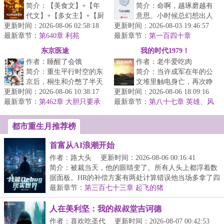
简介：【美食文】+【年
简介：命啊，越琢磨越有
代文】+【多女主】+【厨
意思。小时候总幻想出人
更新时间：2026-08-06 02:58:18
房职场】曾经新式融合菜
更新时间：2026-08-03 19:46:57
生剧本的各种篇章和结
最新章节：
掌门人陈芝虎重生了。看
第640章 利苑
最新章节：
局，走了半生才发现，那
第一百四十章
着眼前的破...
字里行间的转...
东京医途
我的时代1979！
作者：睡醒了会饿
作者：老牛爱吃肉
简介：重生平行时空的东
简介：当许成军在年的公
京后，桐生和介憋了半天
文堆里触电身亡，再次睁
更新时间：2026-08-06 10:38:17
才写出一句“我的高中成绩
更新时间：2026-08-06 18:09:16
眼，竟成了年安徽农村的
最新章节：
并不理想”，无奈之下，只
第462章 大胆只要承
最新章节：
插队知青。从驴车颠簸的
第八十七章 英雄、风
担风险
能弃文...
定、83
乡村土路，...
都市重生月推荐榜
首富从AI浪潮开始
作者：路大头
更新时间：2026-08-06 00:16:41
简介：被裁当天，他的眼睛变了。所有人头上都浮着数
据面板。HR的补偿方案有两处计算错误他当场多拿了四
万...
最新章节：
第三百七十三章 起飞的猪
人在美利坚：我的叔叔堂吉诃德
作者：喜欢吃圣代
更新时间：2026-08-07 00:42:53