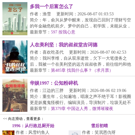
多我一个后富怎么了
作者：渔雪
更新时间：2026-08-07 01:03:53
简介：年，俞兴从梦中醒来，发现自己回到了理财亏空
的年金融危机前夕。梦中的自己，初学医，未能从业，
后...
最新章节：
597 按我心意
人在美利坚：我的叔叔堂吉诃德
作者：喜欢吃圣代
更新时间：2026-08-07 00:42:53
简介：我叫李维，自从双亲逝世，欠下一大笔债务之
后，我被一个在美利坚的远方叔叔收养，前往纽约和他
一起...
最新章节：
第485章 找我什么事？（求月票）
华娱1997：公知粉碎机
作者：江边的三胖
更新时间：2026-08-06 02:19:06
简介：重生年，公知遍地，唱衰之声不绝于耳！影视圈
更是妖魔鬼怪横行。编辑演员，导演制片，垃圾无处不
在...
最新章节：
第379章 中国达人秀，微博璀璨夜
<< 向左滑动，查看更多：
1996：从行政总厨开始
雪后初晴
作者：风雪钓鱼人
作者：笑泯恩仇呀