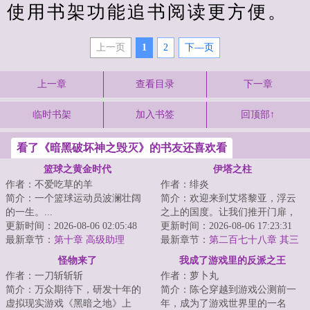
使用书架功能追书阅读更方便。
上一页
1
2
下—页
上一章
查看目录
下一章
临时书架
加入书签
回顶部↑
看了《暗黑破坏神之毁灭》的书友还喜欢看
篮球之黄金时代
伊塔之柱
作者：不爱吃草的羊
作者：绯炎
简介：一个篮球运动员波澜壮阔
简介：欢迎来到艾塔黎亚，浮云
的一生。...
之上的国度。让我们推开门扉，
更新时间：2026-08-06 02:05:48
拿起手杖，冒险，将从这里开始
更新时间：2026-08-06 17:23:31
最新章节：
第十章 高级助理
穿过云与海的丘...
最新章节：
第二百七十八章 其三
为圣 IX
怪物来了
我成了游戏里的反派之王
作者：一刀斩斩斩
作者：萝卜丸
简介：万众期待下，研发十年的
简介：陈仑穿越到游戏公测前一
虚拟现实游戏《黑暗之地》上
年，成为了游戏世界里的一名