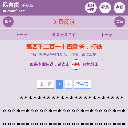
易言阁
手机版
临时
登录
注册
书架
m.eyan9.com
免费阅读
返回
菜单
上一章
查看最新章节
下一章
第四千二百一十四章 爸，打钱
作品：暗黑破坏神之毁灭
作者：第七重奏01
如果本章错误，请点击
报错
10秒纠正
上一页
1
2
下—页
　　***********************
***************************
***************************