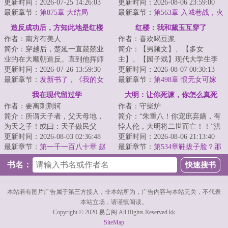
路上。怎么办？在线等，挺急
更新时间：2026-07-25 14:26:03
案。刘禅带着缅怀瞻仰之情，体
更新时间：2026-08-06 23:59:00
的！【大明集团破...
最新章节：
第875章 大结局
验了一趟传说中...
最新章节：
第563章 入城巷战，火
上浇油
造反成功后，方知此地是红楼
红楼：我和黛玉互穿了
作者：南方有美人
作者：喜欢喝豆浆
简介：穿越后，楚延一直兢兢业
简介：【男频文】、【多女
业的在大顺朝造反。直到他挥师
主】、【园子戏】现代大学生李
北伐，二十万大军围困京城时，
更新时间：2026-07-26 13:59:30
宸穿越成为侯府二公子，却又神
更新时间：2026-08-07 00:30:13
才猛然发现，这...
最新章节：
发新书了，《我的女
奇与林黛玉互换了身...
最新章节：
第498章 恨无女可嫁
友是收容物》
我在现代留过学
大明：让你死谏，你怎么真死
作者：要离刺荆轲
作者：守柴炉
啊？
简介：所谓天子者，父天母地，
简介：“朱重八！你宠庶弃嫡，有
为天之子！或曰：天子做民父
悖人伦，大明将二世而亡！！”洪
母，以为天下王！而朕，曾为天
更新时间：2026-08-03 02:36:48
武二十五年九月，朱元璋欲立朱
更新时间：2026-08-06 21:13:40
子！承六世之余烈...
最新章节：
第一千一百八十章 赵
允炆为皇太...
最新章节：
第534章鞋拔子脸？那
煦的烦恼
个xxx给咱画的？咱要诛他九族！
书名：
【求月票啊】
本站若有图片广告属于第三方接入，非本站所为，广告内容与本站无关，不代表
本站立场，请谨慎阅读。
Copyright © 2020 易言阁 All Rights Reserved.kk
SiteMap