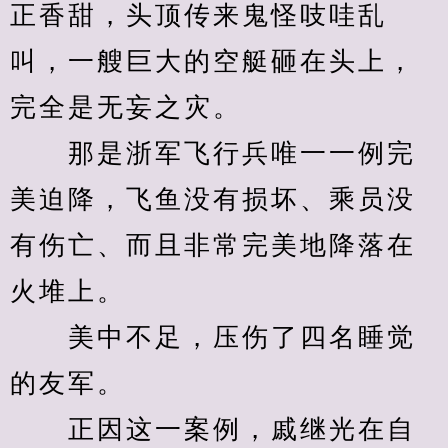
正香甜，头顶传来鬼怪吱哇乱
叫，一艘巨大的空艇砸在头上，
完全是无妄之灾。
　　那是浙军飞行兵唯一一例完
美迫降，飞鱼没有损坏、乘员没
有伤亡、而且非常完美地降落在
火堆上。
　　美中不足，压伤了四名睡觉
的友军。
　　正因这一案例，戚继光在自