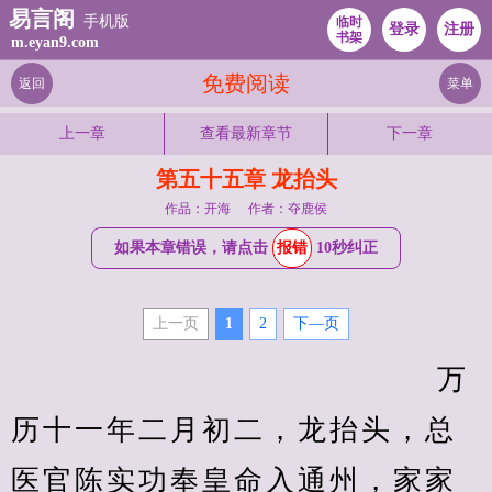
易言阁
手机版
临时
登录
注册
书架
m.eyan9.com
免费阅读
返回
菜单
上一章
查看最新章节
下一章
第五十五章 龙抬头
作品：开海
作者：夺鹿侯
如果本章错误，请点击
报错
10秒纠正
上一页
1
2
下—页
                                 　　万
历十一年二月初二，龙抬头，总
医官陈实功奉皇命入通州，家家