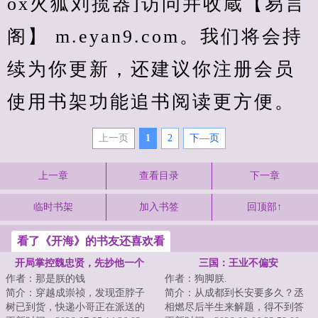
ox火狐刘揽器]访问并收蔵【易言
阁】 m.eyan9.com。我们将会持
续为你更新，还建议你注册会员
使用书架功能追书阅读更方便。
上一页
1
2
下—页
上一章
查看目录
下一章
临时书架
加入书签
回顶部↑
看了《开海》的书友还喜欢看
开局掌控魏忠贤，先抄他一个
三国：王业不偏安
作者：那是朕的钱
作者：狗脚朕.
亿！
简介：穿越成崇祯，发现歪脖子
简介：从成都到长安要多久？丞
树已到货，快递小哥正在派送的
相燃尽后半生来解题，得不到答