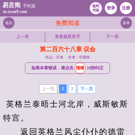
易言阁
手机版
临时
登录
注册
书架
m.eyan9.com
免费阅读
返回
菜单
上一章
查看最新章节
下一章
第二百六十八章 议会
作品：开海
作者：夺鹿侯
如果本章错误，请点击
报错
10秒纠正
上一页
1
2
下—页
 英格兰泰晤士河北岸，威斯敏斯
特宫。
　　返回英格兰风尘仆仆的德雷