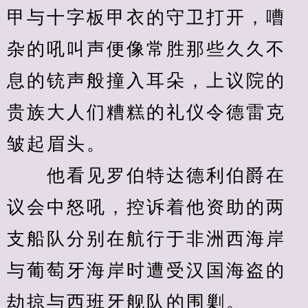
甲与十字板甲衣的守卫打开，嘈
杂的吼叫声便像常胜那些久久不
息的铳声般撞入耳朵，上议院的
贵族大人们糟糕的礼仪令德雷克
皱起眉头。
　　他看见罗伯特达德利伯爵在
议会中怒吼，控诉着他资助的两
支船队分别在航行于非洲西海岸
与葡萄牙海岸时遭受汉国海盗的
劫掠与西班牙舰队的围剿。