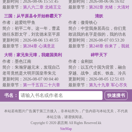
下的枭雄。清兵入关，乱我中
更新时间：2026-08-06 15:51:45
自己的一众好同学：冯国璋、段
更新时间：2026-08-06 06:16:02
华。明末乱局如何...
最新章节：
第八六二章 北靖王立
祺瑞、曹锟、王...
最新章节：
第202章 光绪：大清对
日本，优势在我！（求月票）
三国：从平原县令开始称霸天下
清妖
作者：超爱吃甲鱼
作者：傲骨铁心
简介：初平二年。这一年，曹孟
简介：中堂我身居高位，你们竟
德任东郡太守，刘玄德未至平原
敢说我的名字是假的，我的功名
县，孙仲谋犹在江都。此间乱世
更新时间：2026-08-06 13:40:55
是假的，我为官这么多年的经历
更新时间：2026-08-07 03:53:20
群雄逐鹿，却无...
最新章节：
第284章 心满意足
是假的，我为大...
最新章节：
第248章 你来了，我就
放心了
大明：家兄朱元璋，我建国美利
碎甲天下
作者：墨色江南
作者：金刚奴
坚
简介：朱瀚穿越元末，发现自己
简介：以五代十国为背景，融合
老哥竟然是大明开国皇帝朱元
穿越、战争、成长、铁血、冷兵
璋，开局一个碗，创造大明朝的
更新时间：2026-08-07 00:04:40
器美学与帝王征途。乱世初启，
更新时间：2026-08-05 12:51:03
天命主角！不过貌...
最新章节：
第一千五百二十六章
王朝支离破碎，...
最新章节：
第九十九章 军心尽失
一天炼上万斤精铁
书名：
本站若有图片广告属于第三方接入，非本站所为，广告内容与本站无关，不代表
本站立场，请谨慎阅读。
Copyright © 2020 易言阁 All Rights Reserved.kk
SiteMap