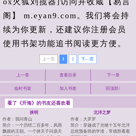
ox火狐刘揽器]访问并收蔵【易言
阁】 m.eyan9.com。我们将会持
续为你更新，还建议你注册会员
使用书架功能追书阅读更方便。
上一页
1
2
下—页
上一章
查看目录
下一章
临时书架
加入书签
回顶部↑
看了《开海》的书友还喜欢看
挟明
北洋之梦
作者：我问青山
作者：大罗罗
简介：一个历经二百多年，风雨
简介：穿越成了光绪十五年北洋
飘摇的王朝。一个挟天子问鼎天
总统预备班的学渣，常德胜看着