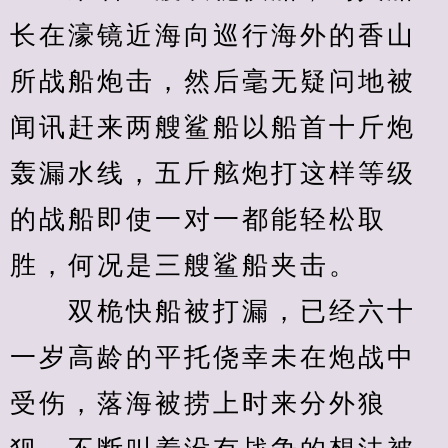
长在濠镜近海向巡行海外的香山
所战船炮击，然后毫无疑问地被
闻讯赶来两艘鲨船以船首十斤炮
轰漏水线，五斤舷炮打这样等级
的战船即使一对一都能轻松取
胜，何况是三艘鲨船夹击。
　　双桅快船被打漏，已经六十
一岁高龄的平托侥幸未在炮战中
受伤，落海被捞上时来分外狼