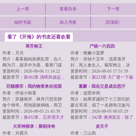
上一章
查看目录
下一章
临时书架
加入书签
回顶部↑
看了《开海》的书友还喜欢看
草芥称王
尸祸一六四四
作者：月关
作者：稚嫩小菠萝
简介：幕客杨灿执棋乱世，合八
简介：崇祯十五年，流星落开
阀为刃，据关中为基，看寒门谋
封，死人食生人。顺军怖之，决
士以权谋为笔、铁血为墨，问鼎
更新时间：2026-08-06 11:14:22
马家口灌开封，而祸水横流。两
更新时间：2026-08-05 17:51:59
天下！...
最新章节：
第492章 清晖风波起，
年后，岁的初二学...
最新章节：
第223章 方厂督一下扬
文会定鼎时
州
巨舰横宋：我的物资来自祖国
篡蒙：我岳父是成吉思汗
作者：伴读小牧童
作者：波西米鸦
简介：穿越南宋，林舟只想安静
简介：如果穿越到了十三世纪的
做个倒爷。用泡面换铜钱，用卫
蒙古草原，成了一名拥有汉族与
生纸换人情，用现代药救古代
更新时间：2026-08-05 21:43:39
蒙古族血统的少年，你会如何选
更新时间：2026-08-05 00:05:29
命。可他没想到，...
最新章节：
第432章、正所谓天才
择？是南下回归...
最新章节：
542章 澳洲宣言：除了
之间亦有差别
太祖的规矩，我们什么都不认！
大宋神探录：展昭传奇
戾天子
作者：兴霸天
作者：三山风