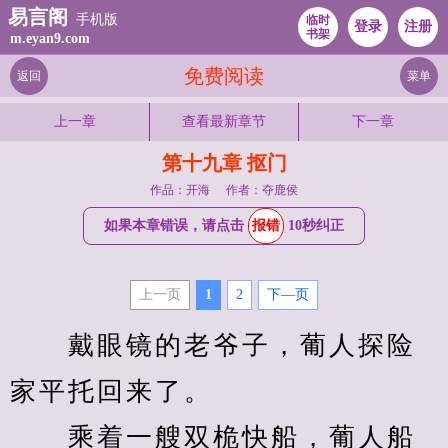
易言阁
手机版
临时
登录
注册
书架
m.eyan9.com
免费阅读
返回
菜单
上一章
查看最新章节
下一章
第十九章 抠门
作品：开海
作者：夺鹿侯
如果本章错误，请点击
报错
10秒纠正
上一页
1
2
下—页
　　戴眼镜的老爷子，葡人探险
家平托回来了。
　　乘着一艘双桅快船，葡人船