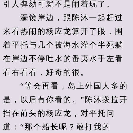
引人弹劾可就不是闹着玩了。
　　濠镜岸边，跟陈沐一起赶过
来看热闹的杨应龙算开了眼，围
着平托与几个被海水灌个半死躺
在岸边不停吐水的番夷水手左看
看右看看，好奇的很。
　　“等会再看，岛上外国人多的
是，以后有你看的。”陈沐拨拉开
挡在前头的杨应龙，对平托问
道：“那个船长呢？敢打我的