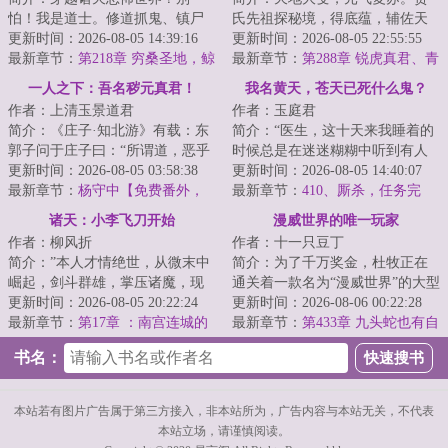
怕！我是道士。修道抓鬼、镇尸
氏先祖探秘境，得底蕴，辅佐天
降妖，斩诸天妖魔鬼怪。炼丹符
更新时间：2026-08-05 14:39:16
命之人一统汉家大地，建立大
更新时间：2026-08-05 22:55:55
箓、仙神道果，修...
最新章节：
第218章 穷桑圣地，鲸
昭！贾氏二代传人...
最新章节：
第288章 锐虎真君、青
吞天下
霖远遁！
一人之下：吾名秽元真君！
我名黄天，苍天已死什么鬼？
作者：上清玉景道君
作者：玉庭君
简介：《庄子·知北游》有载：东
简介：“医生，这十天来我睡着的
郭子问于庄子曰：“所谓道，恶乎
时候总是在迷迷糊糊中听到有人
在？”庄子曰：“无所不在。”东郭
更新时间：2026-08-05 03:58:38
喊我的名字。”“黄天先生，你这是
更新时间：2026-08-05 14:40:07
子曰：...
最新章节：
杨守中【免费番外，
幻听。”...
最新章节：
410、厮杀，任务完
求求月票】
成，再破！
诸天：小李飞刀开始
漫威世界的唯一玩家
作者：柳风折
作者：十一只豆丁
简介：”本人才情绝世，从微末中
简介：为了千万奖金，杜牧正在
崛起，剑斗群雄，掌压诸魔，现
通关着一款名为“漫威世界”的大型
在成为天下公认的武林神话了，
更新时间：2026-08-05 20:22:24
虚拟游戏。殊不知在游戏开始
更新时间：2026-08-06 00:22:28
你这外挂才来...
最新章节：
第17章 ：南宫连城的
时，他已经穿...
最新章节：
第433章 九头蛇也有自
笑，天下第一辉
己的队长了
书名：
本站若有图片广告属于第三方接入，非本站所为，广告内容与本站无关，不代表
本站立场，请谨慎阅读。