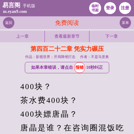
易言阁
手机版
临时
登录
注册
书架
m.eyan9.com
免费阅读
返回
菜单
上一章
查看最新章节
下一章
第四百二十二章 凭实力碾压
作品：影视世界：开局降维打击
作者：不是马里奥
如果本章错误，请点击
报错
10秒纠正
　　400块？
　　茶水费400块？
　　400块嫖唐晶？
　　唐晶是谁？在咨询圈混饭吃