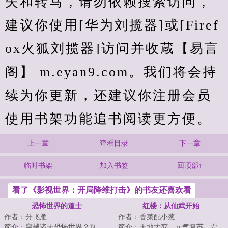
失和转马，请勿依赖搜索访问，
建议你使用[华为刘揽器]或[Firef
ox火狐刘揽器]访问并收蔵【易言
阁】 m.eyan9.com。我们将会持
续为你更新，还建议你注册会员
使用书架功能追书阅读更方便。
上一章
查看目录
下一章
临时书架
加入书签
回顶部↑
看了《影视世界：开局降维打击》的书友还喜欢看
恐怖世界的道士
红楼：从仙武开始
作者：分飞雁
作者：香菜配小葱
简介：穿越诸天恐怖世界？别
简介：天地大变，元气复苏。贾