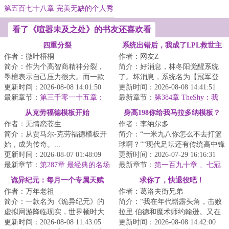
第五百七十八章 完美无缺的个人秀
看了《喧嚣未及之处》的书友还喜欢看
四重分裂
系统出错后，我成了LPL救世主
作者：微叶梧桐
作者：网友Z
简介：作为个高智商精神分裂，
简介：好消息，林冬阳觉醒系统
墨檀表示自己压力很大。而一款
了。坏消息，系统名为【冠军登
名为【无罪之界】的游戏对他而
更新时间：2026-08-08 14:01:50
峰系统】，只有击败冠军强敌才
更新时间：2026-08-08 14:41:51
言则是个减压的...
最新章节：
第三千零一十五章：
解锁奖励。林冬...
最新章节：
第384章 TheShy：我
可能性
感觉到了，是他！
从克劳福德模板开始
身高198你给我马拉多纳模板？
作者：无情恋苍生
作者：李纳尔多
简介：从贾马尔-克劳福德模板开
简介：“一米九八你怎么不去打篮
始，成为传奇。...
球啊？”“现代足坛还有传统高中锋
更新时间：2026-08-07 01:48:09
的生存空间吗？”“你这样的性格是
更新时间：2026-07-29 16:16:31
最新章节：
第287章 最经典的名场
不可...
最新章节：
第一百九十章 、七冠
面（求订阅！！！）
王【大结局】
诡异纪元：每月一个专属天赋
求你了，快退役吧！
作者：万年老祖
作者：葛洛夫街兄弟
简介：一款名为《诡异纪元》的
简介：“我在年代崭露头角，击败
虚拟网游降临现实，世界顿时大
拉里.伯德和魔术师约翰逊。又在
乱，各地沦陷为诡异地区。每个
更新时间：2026-08-08 11:43:05
年代统治一切，压制了迈克尔.乔
更新时间：2026-08-08 14:42:00