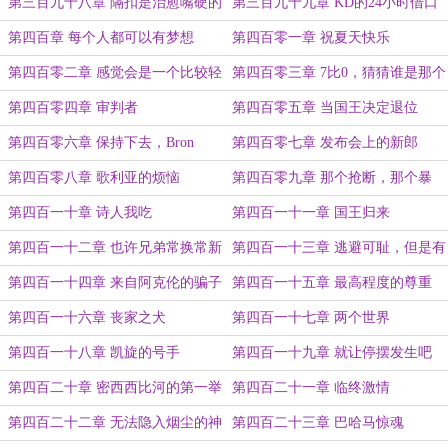
帝
第三百九十八章 隔扣是治愈嘴硬的
第三百九十九章 KD的24小时借口
良药
求助热线
第四百章 每个人都可以有梦想
第四百零一章 祝夏天快乐
第四百零二章 感觉会是一个比较轻
第四百零三章 7比0，猜猜谁是那个
松的4比0
0
第四百零四章 审判者
第四百零五章 当国王决定退位
第四百零六章 保持下去，Bron
第四百零七章 发布会上的新郎
第四百零八章 歌利亚的烦恼
第四百零九章 那个抢断，那个暴
扣，那个老头
第四百一十章 诗人我吃
第四百一十一章 国王归来
第四百一十二章 也许兄弟常换常新
第四百一十三章 逃避可耻，但是有
用
第四百一十四章 来自阿克伦的骗子
第四百一十五章 最高程度的尊重
第四百一十六章 丧家之犬
第四百一十七章 两个世界
第四百一十八章 凯旋的号手
第四百一十九章 就让停摆发生吧
第四百二十章 密西西比河的第一举
第四百二十一章 临终激情
重高手
第四百二十二章 无法隐入烟尘的神
第四百二十三章 巴哈马惊魂