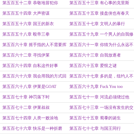
第五百五十二章 恭敬地冒犯你
第五百五十三章 有心事的克里斯
第五百五十四章 大声密谋
第五百五十五章 接盘侠也有春天
第五百五十六章 国王的新衣
第五百五十七章 文明人的暴行
第五百五十八章 殴帝三拳
第五百五十九章 一个男人的自我修
养
第五百六十章 摇手指的人不需要挥
第五百六十一章 你猜为什么永远不
拳
第五百六十二章 寻找伊莱
第五百六十三章 自我放逐者
第五百六十四章 自私这件好事
第五百六十五章 爱恨之谜
第五百六十六章 我会用我的方式回
第五百六十七章 多的是，纽约人不
报他们
明白的事
第五百六十八章 伊莱是GOAT
第五百六十九章 Fuck You too
第五百七十章 神罚落下时
第五百七十一章 河流必须绕过他
第五百七十二章 伊莱叔叔
第五百七十三章 一场没有发生的交
易
第五百七十四章 人类一败涂地
第五百七十五章 蜀黍的诞生
第五百七十六章 快乐是一种折磨
第五百七十七章 与国王同行