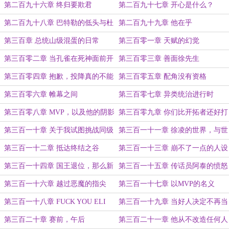
第二百九十六章 终归要欺君
第二百九十七章 开心是什么？
第二百九十八章 巴特勒的低头与杜
第二百九十九章 他在乎
兰特的抬头
第三百章 总统山级混蛋的日常
第三百零一章 天赋的幻觉
第三百零二章 当孔雀在死神面前开
第三百零三章 善面徐先生
屏
第三百零四章 抱歉，投降真的不能
第三百零五章 配角没有资格
输一半
第三百零六章 帷幕之间
第三百零七章 异类统治进行时
第三百零八章 MVP，以及他的阴影
第三百零九章 你们比开拓者还好打
第三百一十章 关于我试图挑战同级
第三百一十一章 徐凌的世界，与世
生却被他当成后辈这件事
界的徐凌
第三百一十二章 抵达终结之谷
第三百一十三章 崩不了一点的人设
第三百一十四章 国王退位，那么新
第三百一十五章 传话员阿泰的愤怒
王要加冕吗
第三百一十六章 越过恶魔的指尖
第三百一十七章 以MVP的名义
第三百一十八章 FUCK YOU ELI
第三百一十九章 当好人决定不再当
好人
第三百二十章 赛前，午后
第三百二十一章 他从不改造任何人