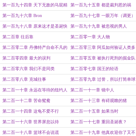
乐
第一百九十四章 天下无敌的马屁精
第一百九十五章 都是裁判惹的祸
第一百九十六章 Bron
第一百九十七章 一眼万年（调更）
第一百九十八章 原来这才是圣诞快
第一百九十九章 被忽视的男人
乐
第二百章 往后靠
第二百零一章 大人物
第二百零二章 丹佛特产自命不凡的
第二百零三章 阿瓜如何验证人类多
蠢货
样性
第二百零四章 最大的误判
第二百零五章 被执行死刑的掘金队
第二百零六章 我们不是同类
第二百零七章 国王的轻语
第二百零八章 克城往事
第二百零九章 过誉，所以打简单球
第二百一十章 永远在等待的纽约人
第二百一十一章 镜中人
第二百一十二章 苦命鸳鸯
第二百一十三章 有碍观瞻的猪
第二百一十四章 这龟不爱不行
第二百一十五章 如果当时
第二百一十六章 世界屏息以待
第二百一十七章 重回圣诞夜？
第二百一十八章 篮球不会说谎
第二百一十九章 他真欢迎你了又不