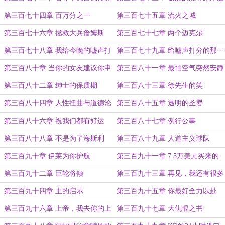
么上头
第三百七十四章 百万分之一
第三百七十五章 流火之城
第三百七十六章 拯救大兵詹姆斯
第三百七十七章 两个迈克尔
第三百七十八章 我给今晚的嘘声打
第三百七十九章 给嘘声打分的那一
9分
夜
第三百八十章 当你的女友建议你申
第三百八十一章 最怕空气突然安静
请交易
第三百八十二章 绅士的保质期
第三百八十三章 徐先生的笑
第三百八十四章 人性扭曲与道德沦
第三百八十五章 透明的圣婴
丧
第三百八十六章 祝我们都有好运
第三百八十七章 例行公事
第三百八十八章 不是为了海斯利
第三百八十九章 人道主义球队
第三百九十章 伊莱为你护航
第三百九十一章 7.5万美元买来的
全沉浸式惨败体验
第三百九十二章 巨轮将倾
第三百九十三章 再见，我还有很多
比赛要赢
第三百九十四章 主的启示
第三百九十五章 你最好全力以赴
第三百九十六章 上帝，我去你的上
第三百九十七章 大仇恨之书