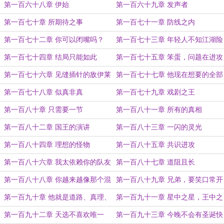
吗
第一百六十八章 伊始
第一百六十九章 发声者
第一百七十章 所期待之事
第一百七十一章 防线之内
第一百七十二章 你可以闭嘴吗？
第一百七十三章 年轻人不知江湖险
恶
第一百七十四章 结局只能如此
第一百七十五章 笨蛋，问题在进攻
端
第一百七十六章 见缝插针的敌伊莱
第一百七十七章 他现在想要的全部
第一百七十八章 似真非真
第一百七十九章 戏剧之王
第一百八十章 只需要一节
第一百八十一章 所有的真相
第一百八十二章 国王的演讲
第一百八十三章 一闪的灵光
第一百八十四章 理想的怪物
第一百八十五章 共识进攻
第一百八十六章 我太依赖你的队友
第一百八十七章 道阻且长
了
第一百八十八章 你越来越像那个混
第一百八十九章 兄弟，要笑口常开
蛋了
啊
第一百九十章 他就是道路、真理、
第一百九十一章 星中之星，王中之
生命
王
第一百九十二章 天选不喜欢唯一
第一百九十三章 今晚不会有圣诞快