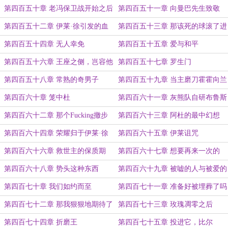
前
第四百五十章 老冯保卫战开始之后
第四百五十一章 向曼巴先生致敬
第四百五十二章 伊莱·徐引发的血
第四百五十三章 那该死的球滚了进
案
去
第四百五十四章 无人幸免
第四百五十五章 爱与和平
第四百五十六章 王座之侧，岂容他
第四百五十七章 罗生门
人安睡
第四百五十八章 常熟的奇男子
第四百五十九章 当主磨刀霍霍向兰
特
第四百六十章 笼中杜
第四百六十一章 灰熊队自研布鲁斯
·鲍文
第四百六十二章 那个Fucking撤步
第四百六十三章 阿杜的最中幻想
后仰三分
第四百六十四章 荣耀归于伊莱·徐
第四百六十五章 伊莱诅咒
第四百六十六章 救世主的保质期
第四百六十七章 想要再来一次的
Bron
第四百六十八章 势头这种东西
第四百六十九章 被嘘的人与被爱的
人
第四百七十章 我们如约而至
第四百七十一章 准备好被埋葬了吗
第四百七十二章 那我狠狠地期待了
第四百七十三章 玫瑰凋零之后
第四百七十四章 折磨王
第四百七十五章 投进它，比尔