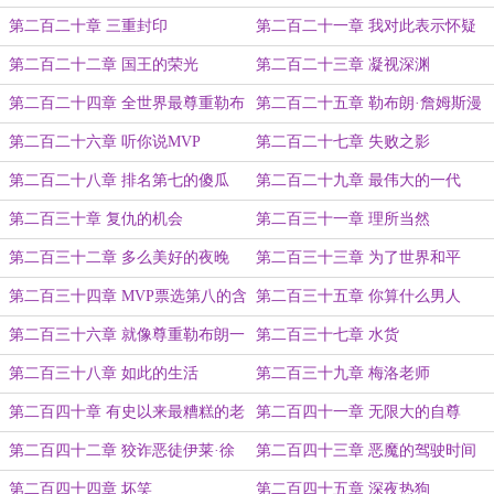
高兴
第二百二十章 三重封印
第二百二十一章 我对此表示怀疑
第二百二十二章 国王的荣光
第二百二十三章 凝视深渊
第二百二十四章 全世界最尊重勒布
第二百二十五章 勒布朗·詹姆斯漫
朗的人
长的一天
第二百二十六章 听你说MVP
第二百二十七章 失败之影
第二百二十八章 排名第七的傻瓜
第二百二十九章 最伟大的一代
第二百三十章 复仇的机会
第二百三十一章 理所当然
第二百三十二章 多么美好的夜晚
第二百三十三章 为了世界和平
第二百三十四章 MVP票选第八的含
第二百三十五章 你算什么男人
金量
第二百三十六章 就像尊重勒布朗一
第二百三十七章 水货
样尊重他
第二百三十八章 如此的生活
第二百三十九章 梅洛老师
第二百四十章 有史以来最糟糕的老
第二百四十一章 无限大的自尊
师
第二百四十二章 狡诈恶徒伊莱·徐
第二百四十三章 恶魔的驾驶时间
第二百四十四章 坏笑
第二百四十五章 深夜热狗