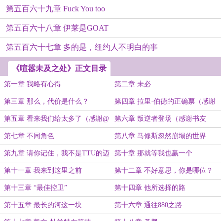
第五百六十九章 Fuck You too
第五百六十八章 伊莱是GOAT
第五百六十七章 多的是，纽约人不明白的事
《喧嚣未及之处》正文目录
第一章 我略有心得
第二章 未必
第三章 那么，代价是什么？
第四章 拉里·伯德的正确票（感谢
jamesxu-SBZ的盟主赏）
第五章 看来我们给太多了（感谢@
第六章 叛逆者登场（感谢书友
紫夜长情的盟主赏）
20191217210839391的盟主赏）
第七章 不同角色
第八章 马修斯忽然崩塌的世界
第九章 请你记住，我不是TTU的迈
第十章 那就等我也赢一个
克尔·乔丹
第十一章 我来到这里之前
第十二章 不好意思，你是哪位？
第十三章 “最佳控卫”
第十四章 他所选择的路
第十五章 最长的河这一块
第十六章 通往880之路