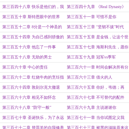
第三百四十八章 快乐是他们的，我
第三百四十九章 《Real Dynasty》
什么都没有
第三百五十章 斯特恩眼中的世界
第三百五十一章 可惜不是你
第三百五十二章 8分是一个神圣的
第三百五十三章 “坚韧不拔”时代
数字
第三百五十四章 为自己感到骄傲的
第三百五十五章 是金钱，让这个世
凯文·普里查德
界转动
第三百五十六章 他忘了一件事
第三百五十七章 海斯利先生，愿你
长寿
第三百五十八章 无助的男士
第三百五十九章 冠军vs季军
第三百六十章 中心的责任
第三百六十一章 时间会解决所有分
歧（吗）
第三百六十二章 红烧牛肉的烹饪指
第三百六十三章 借火的人
南
第三百六十四章 敦刻尔克大撤退
第三百六十五章 你好，韦德；再
见，Bron
第三百六十六章 相见不如怀念
第三百六十七章 不可替代的配件
第三百六十八章 “防守一般”
第三百六十九章 主说谢谢你
第三百七十章 圣诞快乐，为了永远
第三百七十一章 当你试图定义我
不会被没收的录像带
第三百七十二章 替罪羊的自我修养
第三百七十三章 被黑的滋味原来这