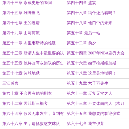
的盟主打赏）
第四十三章 永载史册的瞬间
第四十四章 盛宴
第四十五章 雄鹰当飞
第四十六章 纳什还活着吗？
第四十七章 王的邀请
第四十八章 他口中的未来
第四十九章 山与河流
第五十章 最后一站
第五十一章 杰里韦斯特的难题
第五十二章 前夕
第五十三章 所谓人生中最重要的决
第五十四章 2007年NBA选秀大会
定
第五十五章 他将改写灰熊队的历史
第五十六章 始于拉斯维加斯
第五十七章 篮球地狱
第五十八章 这里是地狱啊！
三江感言
第五十九章 六千万先生
第六十章 不会再有他的剧本
第六十一章 反复无常之人
第六十二章 孟菲斯三棍客
第六十三章 不要体面的人（求订
阅）
第六十四章 假装无事发生，直到有
第六十五章 我想要的欢迎仪式
事发生（感谢竹中小径的盟主赏）
第六十六章 主，请拯救这支球队
第六十七章 我主伊莱