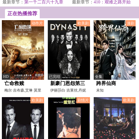
人扮演不同的身...
最新章节：
第一千二百六十九章
丹和查尔斯...
最新章节：
410：艰难之路开始
主动出击
咯，蒂姆。
正在热播推荐
动作片
欧美剧
漫剧
HD
已完结
全集
亡命救赎
新豪门恩怨第三
跨界仙商
梅尔·吉布森,艾琳·莫里
季
伊丽莎白·吉莱丝,丹妮
未知
亚蒂,迭戈·卢纳,
拉·阿隆索,拉斐尔·
欧美剧
剧情片
欧美剧