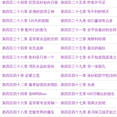
第四百二十四章 巨型花衬衫向日葵
第四百二十五章 炸鱼许可证
第四百二十六章 亚洲的篮球之神
第四百二十七章 等不到的明天
第四百二十八章 149天的假期
第四百二十九章 你们赢得有点多
第四百三十章 配件们的复仇
第四百三十一章 全宇宙最好的合同
第四百三十二章 孟菲斯永远阳光明
第四百三十三章 海斯利特调
媚
第四百三十四章 别无选择
第四百三十五章 最后的疯狂
第四百三十六章 歌利亚只有一个
第四百三十七章 在不知道我是谁之
前
第四百三十八章 湾区永远欢迎你
第四百三十九章 另一张面孔
第四百四十章 必要之恶
第四百四十一章 洛杉矶防守犯法吗
第四百四十二章 爆孝如雷的灰熊队
第四百四十三章 光源
第四百四十四章 加钟吗Russ
第四百四十五章 600万顺位的诞生
第四百四十六章 孟菲斯专业背锅一
第四百四十七章 我再次拒绝
哥们
第四百四十八章 悲惨世界的傻瓜
第四百四十九章 老冯保卫战开始之