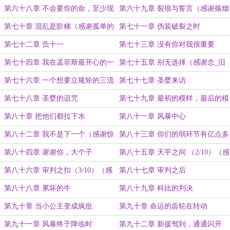
第六十八章 不会要你的命，至少现
第六十九章 裂痕与誓言（感谢殇烟
在不会
花的盟主赏）
第七十章 混乱是阶梯（感谢孤单的
第七十一章 伪装破裂之时
乐子人的盟主赏）
第七十二章 负十一
第七十三章 没有你对我很重要
第七十四章 我在孟菲斯最开心的一
第七十五章 别无选择（感谢念_旧
天
的盟主打赏）
第七十六章 一个想要立规矩的三流
第七十七章 圣婴来访
球星（感谢一了班长的盟主赏）
第七十八章 圣婴的诅咒
第七十九章 最初的模样，最后的模
样
第八十章 把他们都拉下水
第八十一章 风暴中心
第八十二章 我不是下一个（感谢惊
第八十三章 你们的弱环节有亿点多
破霓衫羽衣曲的盟主打赏）
第八十四章 谢谢你，大个子
第八十五章 天平之间 （2/10）（感
谢janesxu-SBZ的盟主打赏）
第八十六章 审判之扣（3/10）（感
第八十七章 审判之后
谢竹中小径的盟主打赏）
第八十八章 累坏的牛
第八十九章 科比的判决
第九十章 当小公主变成疯批
第九十章 命运的齿轮在转动
第九十一章 风暴终于降临时
第九十二章 新援驾到，通通闪开