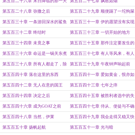
叫醒了
第五百二十六章 末日降临的那一天
第五百二十七章 飘散如烟
第五百二十八章 弥撒之后
第五百二十九章 顺便踢了一坨狗屎
第五百三十章 一条游回深水的鲨鱼
第五百三十一章 伊的愿望没有实现
第五百三十二章 终结时
第五百三十三章 一切开始的地方
第五百三十四章 未竟之事
第五百三十五章 那件注定要发生的
事情
第五百三十六章 命运是一锅关东煮
第五百三十七章 有人等风来，有人
追风去
第五百三十八章 所有人都走了，除
第五百三十九章 午夜钟声响起前
了耐磨王
第五百四十章 落在这里的东西
第五百四十一章 爱如黄金，恨亦如
黄金
第五百四十二章 无人在意的国王
第五百四十三章 七年之痒
第五百四十四章 决定之后
第五百四十五章 被胜利者选中的失
败者
第五百四十六章 成为GOAT之前
第五百四十七章 侍从、使徒与不确
定性
第五百四十八章 当然，伊莱
第五百四十九章 我会走得又稳又快
第五百五十章 扬帆起航
第五百五十一章 光与暗