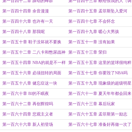
第一百四十二章 躁动的蜂群
第一百四十三章 献给恨我的人（调
更）
第一百四十四章 余音漫漫
第一百四十五章 孟菲斯坠入爱河
第一百四十六章 也许有一天
第一百四十七章 不会怀念
第一百四十八章 那我呢
第一百四十九章 暖心大男孩
第一百五十章 鞋子没坏就不要换
第一百五十一章 没有如果
第一百五十二章 二八卡和憋尿战神
第一百五十三章 荣归
第一百五十四章 NBA的就是不一样
第一百五十五章 这里的篮球很纯粹
啊
第一百五十六章 必须扭转的局面
第一百五十七章 你要毁了NBA吗
第一百五十八章 健忘症这一块
第一百五十九章 现象级的超级明星
第一百六十章 BJ的不眠夜
第一百六十一章 夏天年年都会回来
第一百六十二章 再创辉煌吗
第一百六十三章 幕后玩家
第一百六十四章 悲观主义者
第一百六十五章 孟菲斯第一励志
第一百六十六章 新人初登场
第一百六十七章 准备好再做一次了