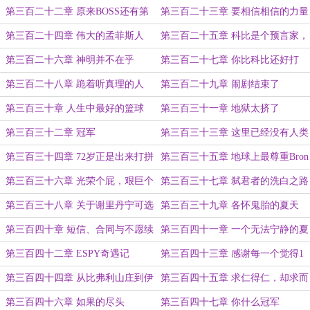
第三百二十二章 原来BOSS还有第
第三百二十三章 要相信相信的力量
二阶段
第三百二十四章 伟大的孟菲斯人
第三百二十五章 科比是个预言家，
但数学不太好
第三百二十六章 神明并不在乎
第三百二十七章 你比科比还好打
第三百二十八章 跪着听真理的人
第三百二十九章 闹剧结束了
第三百三十章 人生中最好的篮球
第三百三十一章 地狱太挤了
第三百三十二章 冠军
第三百三十三章 这里已经没有人类
了
第三百三十四章 72岁正是出来打拼
第三百三十五章 地球上最尊重Bron
的年纪
的人，与最不尊重Bron的人
第三百三十六章 光荣个屁，艰巨个
第三百三十七章 弑君者的洗白之路
溜啊
第三百三十八章 关于谢里丹宁可选
第三百三十九章 各怀鬼胎的夏天
伊莱也不选勒布朗这件事
第三百四十章 短信、合同与不愿续
第三百四十一章 一个无法宁静的夏
约的人
天
第三百四十二章 ESPY奇遇记
第三百四十三章 感谢每一个觉得1
大于0的人
第三百四十四章 从比弗利山庄到伊
第三百四十五章 求仁得仁，却求而
斯坦布尔
不得
第三百四十六章 如果的尽头
第三百四十七章 你什么冠军