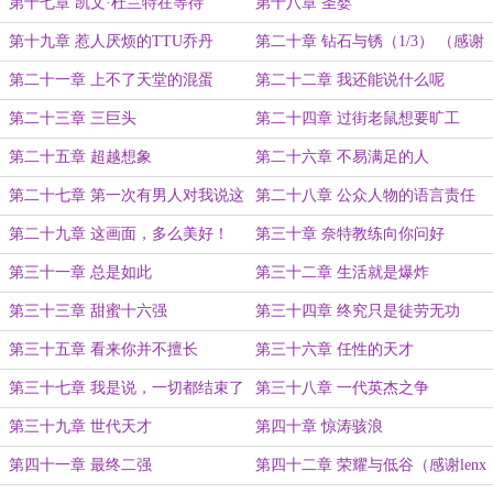
第十七章 凯文·杜兰特在等待
第十八章 圣婴
第十九章 惹人厌烦的TTU乔丹
第二十章 钻石与锈（1/3） （感谢
紫夜长情的盟主赏）
第二十一章 上不了天堂的混蛋
第二十二章 我还能说什么呢
第二十三章 三巨头
第二十四章 过街老鼠想要旷工
第二十五章 超越想象
第二十六章 不易满足的人
第二十七章 第一次有男人对我说这
第二十八章 公众人物的语言责任
样的话
第二十九章 这画面，多么美好！
第三十章 奈特教练向你问好
第三十一章 总是如此
第三十二章 生活就是爆炸
第三十三章 甜蜜十六强
第三十四章 终究只是徒劳无功
第三十五章 看来你并不擅长
第三十六章 任性的天才
第三十七章 我是说，一切都结束了
第三十八章 一代英杰之争
第三十九章 世代天才
第四十章 惊涛骇浪
第四十一章 最终二强
第四十二章 荣耀与低谷（感谢lenx