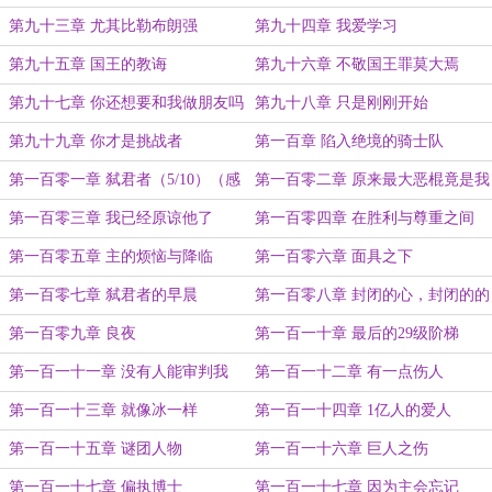
第九十三章 尤其比勒布朗强
第九十四章 我爱学习
第九十五章 国王的教诲
第九十六章 不敬国王罪莫大焉
第九十七章 你还想要和我做朋友吗
第九十八章 只是刚刚开始
第九十九章 你才是挑战者
第一百章 陷入绝境的骑士队
（4/10）（感谢念_旧的盟主打赏）
第一百零一章 弑君者（5/10）（感
第一百零二章 原来最大恶棍竟是我
谢榜首书友2019...的盟主打赏）
自己
第一百零三章 我已经原谅他了
第一百零四章 在胜利与尊重之间
第一百零五章 主的烦恼与降临
第一百零六章 面具之下
第一百零七章 弑君者的早晨
第一百零八章 封闭的心，封闭的的
人
第一百零九章 良夜
第一百一十章 最后的29级阶梯
第一百一十一章 没有人能审判我
第一百一十二章 有一点伤人
第一百一十三章 就像冰一样
第一百一十四章 1亿人的爱人
第一百一十五章 谜团人物
第一百一十六章 巨人之伤
第一百一十七章 偏执博士
第一百一十七章 因为主会忘记