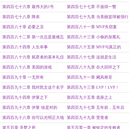
第四百七十六章 最伟大的1号
第四百七十七章 不值得一瞥
第四百七十八章 降表
第四百七十九章 当美丽篮球被强行
共识
第四百八十章 必要之丑
第四百八十一章 MVP失窃案
第四百八十二章 第一次总是最难忘
第四百八十三章 小偷的加冕礼
的
第四百八十四章 人生幸事
第四百八十五章 MVP与真正的
MVP
第四百八十六章 弑君者的基本礼仪
第四百八十七章 这就是生活
第四百八十八章 美国的游戏
第四百八十九章 在大回环之下
第四百九十章 一无所有
第四百九十一章 飓风将至
第四百九十二章 我对凯文这个名字
第四百九十三章 LVP！LVP！
过敏
第四百九十四章 伊莱之下
第四百九十五章 底座之上
第四百九十六章 伊莱·徐是对的
第四百九十七章 五年前，五年后
第四百九十八章 你可以光明正大地
第四百九十九章 受害者
恨我了
第五百章 圣婴之死
第五百零一章 被钦定的失败者