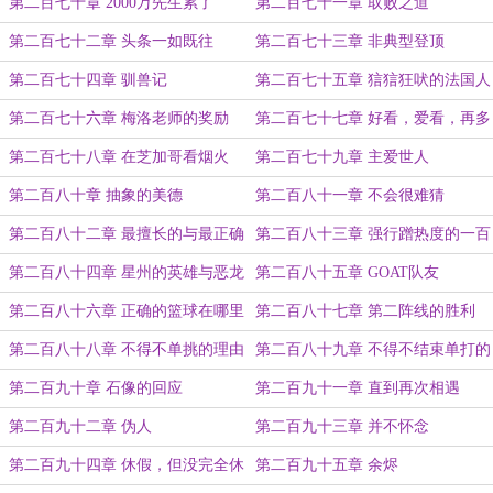
第二百七十章 2000万先生累了
第二百七十一章 取败之道
第二百七十二章 头条一如既往
第二百七十三章 非典型登顶
第二百七十四章 驯兽记
第二百七十五章 狺狺狂吠的法国人
第二百七十六章 梅洛老师的奖励
第二百七十七章 好看，爱看，再多
来点
第二百七十八章 在芝加哥看烟火
第二百七十九章 主爱世人
第二百八十章 抽象的美德
第二百八十一章 不会很难猜
第二百八十二章 最擅长的与最正确
第二百八十三章 强行蹭热度的一百
的
种方式
第二百八十四章 星州的英雄与恶龙
第二百八十五章 GOAT队友
第二百八十六章 正确的篮球在哪里
第二百八十七章 第二阵线的胜利
第二百八十八章 不得不单挑的理由
第二百八十九章 不得不结束单打的
理由
第二百九十章 石像的回应
第二百九十一章 直到再次相遇
第二百九十二章 伪人
第二百九十三章 并不怀念
第二百九十四章 休假，但没完全休
第二百九十五章 余烬