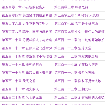
第五百零二章 不在场的被告人
第五百零三章 峰会之前
第五百零四章 美国篮球的最后希望
第五百零五章 100%的个人恩怨
第五百零六章 天生克制的文明人
第五百零七章 希望是个好东西
第五百零八章 骗子、国王与弑君者
第五百零九章 生命中最伟大的老师
第五百一十章 分蛋糕的人，与掀桌
第五百一十一章 这一刻他开始嫉妒
子的人
恶魔
第五百一十二章 征服天堂（感谢@
第五百一十三章 篮球天堂
缙风云 的盟主打赏）
第五百一十四章 职业篮球不相信眼
第五百一十五章 救赎失败之后
泪
第五百一十六章 王朝的暗面
第五百一十七章 孟菲斯大庆典
第五百一十八章 重获人籍的普里查
第五百一十九章 最后的夜晚
德
第五百二十章 天亮之前
第五百二十一章 队长不是食人族
第五百二十二章 消失的人
第五百二十三章 王朝元年
第五百二十四章 队长的诞生
第五百二十五章 所有装睡的人都被