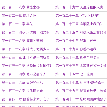
第一百一十八章 傲慢之都
第一百一十九章 天生冷血的人类
第一百二十章 情绪之物
第一百二十一章 “伟大的防守”
第一百二十二章 牢笼
第一百二十三章 谁敢阻止我的队
伍，我将终结他的生命！
第一百二十四章 只需要一线光明
第一百二十五章 对抗人生之苦的良
药
第一百二十六章 德州的落日
第一百二十七章 混凝土已干
第一百二十八章 味大，无需多言
第一百二十九章 你惹不起我
第一百三十章 那可不是一句玩笑
第一百三十一章 真是至理名言
第一百三十二章 从恐怖片到惊悚片
第一百三十三章 孟菲斯已经准备好
了
第一百三十四章 他不是那个人
第一百三十五章 七日轮回
第一百三十六章 美好的生活
第一百三十七章 莫里斯·皮特森开
始感到不安
第一百三十八章 以仇恨为食
第一百三十九章 我喜欢地狱，希望
你们也喜欢
第一百四十章 他看起来太开心了
第一百四十一章 是时候回到地狱了