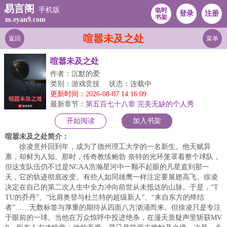
易言阁
手机版
临时
登录
注册
书架
m.eyan9.com
喧嚣未及之处
返回
菜单
喧嚣未及之处
作者：沉默的爱
类别：游戏竞技
状态：连载中
更新时间：2026-08-07 14:16:09
最新章节：
第五百七十八章 完美无缺的个人秀
开始阅读
加入书架
喧嚣未及之处简介：
徐凌意外回到年，成为了德州理工大学的一名新生。他天赋异
禀，却鲜为人知。那时，传奇教练鲍勃·奈特的光环笼罩着整个球队，
但这支队伍仍不过是NCAA浩瀚星河中一颗不起眼的凡星直到那一
天，它的轨迹彻底改变。有些人如同雄鹰一样注定要展翅高飞。徐凌
决定在自己的第二次人生中全力冲向前世从未抵达的山脉。于是，“T
TU的乔丹”、“比肩奥登与杜兰特的超级新人”、“来自东方的终结
者”……无数标签与厚重的期待从四面八方汹涌而来。但徐凌只是专注
于眼前的一球。当他在万众惊呼中投进绝杀，在漫天质疑声里斩获MV