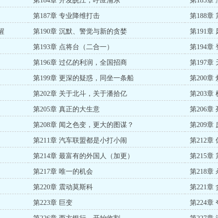
第184章 开发皖江，呼应浦东
第185章
第187章 专业降维打击
第188
醒
第190章 沉默、警觉与新的贪婪
第191章
第193章 点将台（二合一）
第194章
第196章 过亿的利润，全国招商
第197
第199章 更深的疑惑，同坐一条船
第200
第202章 关于北斗，关于潘拾亿
第203
第205章 真正的大生意
第206章
第208章 闻之色变，更大的图谋？
第209
第211章 汽车联盟都是小打小闹
第212章
第214章 最富有的外国人（加更）
第215
第217章 唯一的机会
第218章
第220章 震动莫斯科
第221
第223章 巨变
第224