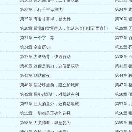
第20章 惊人回报率，三十倍收益
第21章
第23章 儿行千里母担忧
第24章
第25章 有舍才有得，登天梯
第26章
第28章 帮我们卖货的人，能从东直门排到西直门
第29章
第31章 一个字，等
第32章
第34章 空白历史
第35章
第37章 力透纸背，快速行动
第38章
第40章 这便是实力，这便是权势！
第41章 
第43章 到站前夜
第44章
第46章 假货肆虐前，建立护城河
第47章
第49章 局势越混乱，对我越有利
第50章
第52章 巨大的意外，还真是坦诚
第53章
联
第55章 一切都是正确的选择
第56章
第58章 刀尖舔血，肆意妄为
第59章