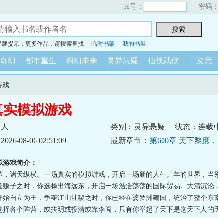
账号：
密码
温馨提示：更多作品，请搜索查找
临时书架
我的书架
奇幻
都市重生
科幻未来
灵异悬疑
仙侠武侠
二次元
游戏
真实模拟游戏
刀人
类别：灵异悬疑
状态：连载
6-08-06 02:51:09
最新章节：
第600章 天下黎庶
的理由
拟游戏简介：
界，诸天纵横。一场真实的模拟游戏，开启一场新的人生。年的世界，当
道贩子之时，你选择出海远东，开启一场浩浩荡荡的国际贸易。大清沉沦
开始自立为王，争夺江山社稷之时，你已经在婆罗洲建国，统治了整个东
选择各个阵营，或扶明或投清或靠李闯，只有你举起了天下是这天下人的