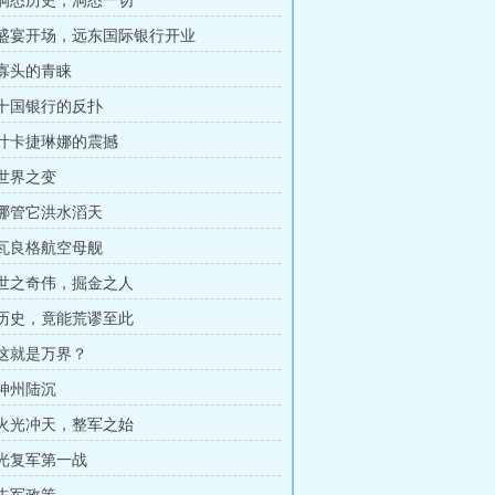
章 洞悉历史，洞悉一切
章 盛宴开场，远东国际银行开业
 寡头的青睐
章 十国银行的反扑
章 叶卡捷琳娜的震撼
 世界之变
章 哪管它洪水滔天
章 瓦良格航空母舰
章 世之奇伟，掘金之人
章 历史，竟能荒谬至此
 这就是万界？
 神州陆沉
章 火光冲天，整军之始
 光复军第一战