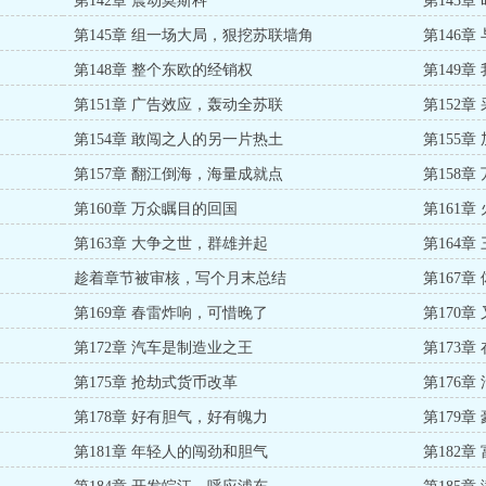
第142章 震动莫斯科
第143章
第145章 组一场大局，狠挖苏联墙角
第146章
第148章 整个东欧的经销权
第149
第151章 广告效应，轰动全苏联
第152章
第154章 敢闯之人的另一片热土
第155
第157章 翻江倒海，海量成就点
第158
第160章 万众瞩目的回国
第161章
第163章 大争之世，群雄并起
第164
趁着章节被审核，写个月末总结
第167
第169章 春雷炸响，可惜晚了
第170
第172章 汽车是制造业之王
第173
第175章 抢劫式货币改革
第176
第178章 好有胆气，好有魄力
第179章
第181章 年轻人的闯劲和胆气
第182章