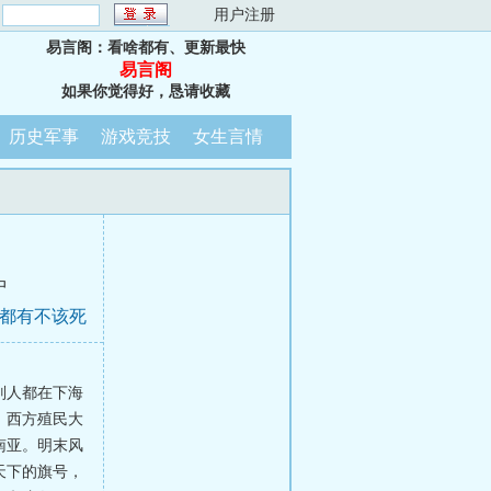
：
用户注册
易言阁：看啥都有、更新最快
易言阁
如果你觉得好，恳请收藏
历史军事
游戏竞技
女生言情
中
，都有不该死
别人都在下海
，西方殖民大
南亚。明末风
天下的旗号，