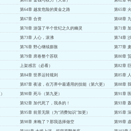
第61章 金钱与权力（大章）
第62章
第64章 越发危险的黄金之路
第65章 
第67章 合资
第68章
第70章 游荡了半个世纪之久的幽灵
第71章
第73章 人心，滚沸
第74章
第76章 野心继续膨胀
第77章
第79章 席卷整个苏联
第80章
上架感言（必看）
第82章
第84章 世界运转规则
第85章
第87章 夜读，在万界中最通用的技能（第六更）
第88章
更）
第90章 死斗（第九更）
第91章
第92章 加代死了，我杀的！
第93章
第95章 前景无限（为“消费知识”加更）
第95章
第98章 来晚了？那我选择做空
第99章