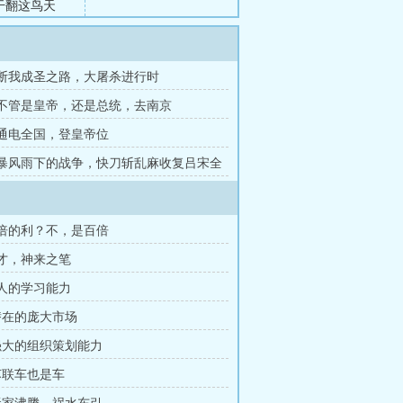
干翻这鸟天
伏魔，封神大
章 断我成圣之路，大屠杀进行时
章 不管是皇帝，还是总统，去南京
章 通电全国，登皇帝位
章 暴风雨下的战争，快刀斩乱麻收复吕宋全
十倍的利？不，是百倍
天才，神来之笔
惊人的学习能力
 潜在的庞大市场
 强大的组织策划能力
 苏联车也是车