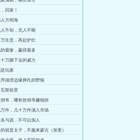
 玩家沸腾，祸水东引
 走，回家！
 鄙人方明海
 无人不知，无人不晓
 百万生意，再起炉灶
 死的最惨，赢得最多
 五十万砸下去的威力
都是玩家
 秩序崩溃边缘挣扎的野狼
 格瓦斯前景
 做倒爷，哪有抢倒爷赚钱快
 几万件，几十万件涌入市场
 唯名与器，不可以假人
 抢的就是太子，不服来蒙古（加更）