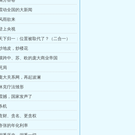
 满分答卷
章 震动全国的大新闻
 风雨欲来
 登上央视
章 天下归一：位置被取代了？（二合一）
章 炒地皮，炒楼花
章 横跨中、苏、欧的庞大商业帝国
 死局
章 庞大关系网，再起波澜
 休克疗法雏形
章 震撼，国家发声了
 杀机
章 贪财、贪名、更贪权
章 夸张的年化利率