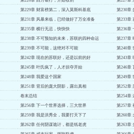
第226章 西方银行，开始收割
第227
第229章 财富榜第二，深入莫斯科基底
第230
第231章 风暴来临，已经做好了万全准备
第233章
第235章 横行无忌，快快快
第236
第238章 不可预知的未来，苏联的四种命运
第237
第239章 不可能，这绝对不可能
第240章
第242章 现在的苏联好，还是以前的好
第243
第245章 叶氏疯了，人才掠夺开始
第246
第248章 我爱这个国家
第249
第251章 背后的庞大阴影，露出真相
第252
卷末总结
第254章
第256章 下一个世界选择，三大世界
第257章
第259章 我是洪秀全，我要打天下了
第260
第262章 任何阴谋诡计，都是纸老虎
第263章