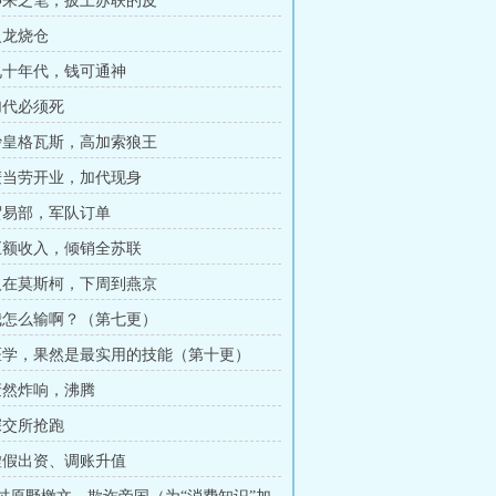
 神来之笔，披上苏联的皮
火龙烧仓
 九十年代，钱可通神
 加代必须死
 沙皇格瓦斯，高加索狼王
 麦当劳开业，加代现身
 贸易部，军队订单
 巨额收入，倾销全苏联
 人在莫斯柯，下周到燕京
 我怎么输啊？（第七更）
 医学，果然是最实用的技能（第十更）
 轰然炸响，沸腾
 深交所抢跑
 虚假出资、调账升值