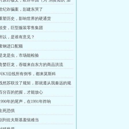
章 讨原野檄文，欺诈帝国（为“消费知识”加
章 世纪诈骗案，彭建东哭了
章 重塑历史，影响世界的硬通货
章 蜕变，巨型服装零售集团
章 所以，是谁有意见？
 废钢进口配额
章 是龙是虫，市场能检验
章 贪婪巨龙，吞噬来自东方的商品洪流
章 叫K3沿线所有倒爷，都来莫斯科
章 既然苏联没了规矩，那就遵从我秦远的规
章 百分百的把握，才能放心
 1990年的尾声，在1991年炸响
 生死恐惧
章 别列佐夫斯基羞恼难当