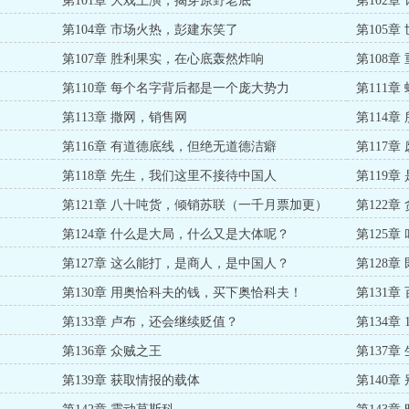
第101章 大戏上演，揭穿原野老底
第102
更）
第104章 市场火热，彭建东笑了
第105
第107章 胜利果实，在心底轰然炸响
第108
第110章 每个名字背后都是一个庞大势力
第111
第113章 撒网，销售网
第114
第116章 有道德底线，但绝无道德洁癖
第117章
第118章 先生，我们这里不接待中国人
第119
第121章 八十吨货，倾销苏联（一千月票加更）
第122
第124章 什么是大局，什么又是大体呢？
第125
第127章 这么能打，是商人，是中国人？
第128
矩
第130章 用奥恰科夫的钱，买下奥恰科夫！
第131
第133章 卢布，还会继续贬值？
第134章
第136章 众贼之王
第137章
第139章 获取情报的载体
第140