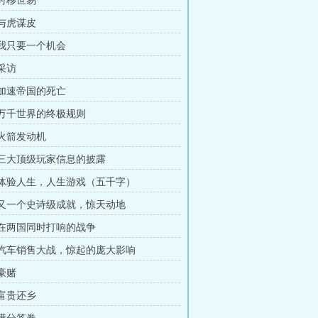
 时移世易
 与虎谋皮
章 我只要一个机会
 采访
章 加速帝国的死亡
章 万千世界的终极规则
 火箭发动机
章 三大顶级玩家信息的披露
章 体验人生，人生游戏（五千字）
章 又一个史诗级成就，惊天动地
章 在两国同时打响的战争
章 汽车销售大战，惊起的庞大影响
 豪赌
 富贵还乡