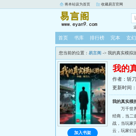
将本站设为首页
收藏易言官网
首页
书库
排行榜
完本
玄幻
您当前的位置：
易言阁
-> 我的真实模拟
我的
作者：斩
更新时间：202
我的真实模
万千世
经商，当二
战，当玩家
云，玩家们
加入书架