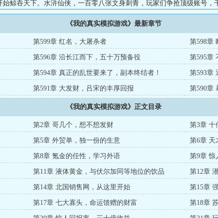
开始鲸吞天下。水浒仙侠，一百零八张文身刺青，玩家们争抢顶级账号，
选择弃武从文，走入东京，考取状元，再造了这大宋仙朝神话三国，西游
《我的真实模拟游戏》最新章节
界，一段段崭新人生。...
第599章 红名，大屠杀者
第598
第596章 沿长江而下，五十万预备役
第595
第594章 真正的乱世要来了，副本终结者！
第593
第591章 大发财，吕宋的丰厚回报
第590
境
《我的真实模拟游戏》正文目录
第2章 哥几个，想不想发财
第3章 
第5章 外贸单，独一份的生意
第6章 
第8章 氪金的任性，学习外语
第9章 
第11章 液体黄金，与伏尔加同等地位的饮品
第12章
第14章 北国销售网，从这里开始
第15章
第17章 七大寡头，命运馈赠的财富
第18章