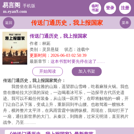
易言阁
手机版
临时
登录
注册
书架
m.eyan9.com
传送门通历史，我上报国家
返回
菜单
传送门通历史，我上报国家
作者：林跖
类别：灵异悬疑
状态：连载中
更新时间：2026-06-03 02:50:39
最新章节：
这本书暂时要先停在这了……
开始阅读
加入书架
传送门通历史，我上报国家简介：
我曾坐在喜马拉雅的山巅，遥望群山雪峰，吃着麻辣火锅。我也
曾在撒哈拉大沙漠的深处，一边喝着冰可乐，一边探寻古代历史遗
迹。我可以不戴任何装备，从山顶一跃而下，在即将触地的一瞬，开
门让自己从下落，变成上升，重新回到半山腰。也敢驾着一艘独木
舟，横跨整片太平洋，在风雨雷霆中驰骋纵横。而现在，我却打开了
一扇，通往新世界的大门。从秦汉，到隋唐，过宋元明清，直至鸦片
战争、乃至……...