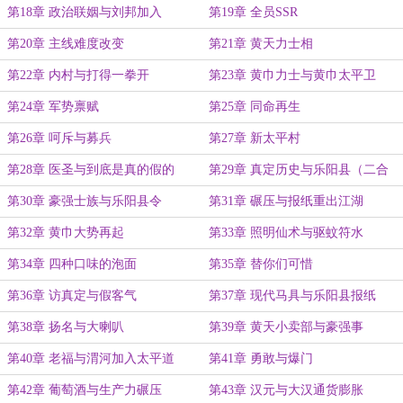
理有限公司
第18章 政治联姻与刘邦加入
第19章 全员SSR
第20章 主线难度改变
第21章 黄天力士相
第22章 内村与打得一拳开
第23章 黄巾力士与黄巾太平卫
第24章 军势禀赋
第25章 同命再生
第26章 呵斥与募兵
第27章 新太平村
第28章 医圣与到底是真的假的
第29章 真定历史与乐阳县（二合
一）
第30章 豪强士族与乐阳县令
第31章 碾压与报纸重出江湖
第32章 黄巾大势再起
第33章 照明仙术与驱蚊符水
第34章 四种口味的泡面
第35章 替你们可惜
第36章 访真定与假客气
第37章 现代马具与乐阳县报纸
第38章 扬名与大喇叭
第39章 黄天小卖部与豪强事
第40章 老福与渭河加入太平道
第41章 勇敢与爆门
第42章 葡萄酒与生产力碾压
第43章 汉元与大汉通货膨胀