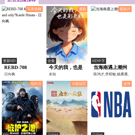
面骑士的！》
代表一句“累赘”直接送
写真热舞
漫剧
喜剧片
更新HD
全集
HD中字
REBD-708
今天的我，也是
当海南遇上潮州
Kaede One and
日向枫
彩色的
未知
陈鸿才,李昭敏,杨雁雁,
郑良雄,孙于惠
only?Kaede
动作片
大陆综艺
篮球
Hinata - 日向枫