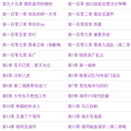
点左右发）
第九十九章 惠民超市的物价
第一百章 他们就是在楚汉分争啊
第一百零一章 张良的榜一大哥
第一百零二章 葛岩见葛甲
第一百零三章 寄生区up
第一百零四章 答案
第一百零五章 苦行
第一百零六章 兼爱非攻
第一百零七章 墨者之错（抱歉晚
第一百零八章 墨者入连队（第二章
了，只搞出一章……）
晚上十点左右发）
第一百零九章 吴广
第1章 陈胜吴广起义
第2章 苍天已死，黄天当立
第3章 第一戒律
第4章 汉初三杰
第5章 恢复记忆与传送门选址
第6章 第二扇两界传送门
第7章 荒岛海岸与回归
第8章 大学生不愁找工作
第9章 项羽VS现代防爆
第10章 卑鄙的外乡人
第11章 乌江自刎
第12章 又逮了个项羽
第13章 项庄见项梁
第14章 项羽见项羽
第15章 项羽输血项羽（第二章晚