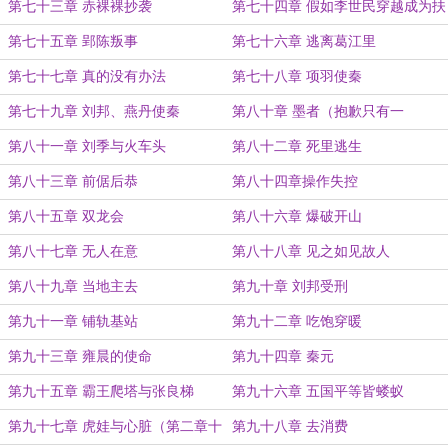
第七十三章 赤裸裸抄袭
第七十四章 假如李世民穿越成为扶
苏
第七十五章 郢陈叛事
第七十六章 逃离葛江里
第七十七章 真的没有办法
第七十八章 项羽使秦
第七十九章 刘邦、燕丹使秦
第八十章 墨者（抱歉只有一
更……）
第八十一章 刘季与火车头
第八十二章 死里逃生
第八十三章 前倨后恭
第八十四章操作失控
第八十五章 双龙会
第八十六章 爆破开山
第八十七章 无人在意
第八十八章 见之如见故人
第八十九章 当地主去
第九十章 刘邦受刑
第九十一章 铺轨基站
第九十二章 吃饱穿暖
第九十三章 雍晨的使命
第九十四章 秦元
第九十五章 霸王爬塔与张良梯
第九十六章 五国平等皆蝼蚁
第九十七章 虎娃与心脏（第二章十
第九十八章 去消费