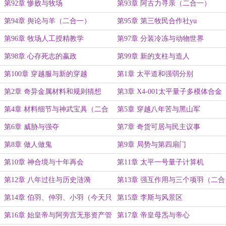
第92章 惨败与牧场
第93章 阿古力寻亲（二合一）
第94章 舆论与羊（二合一）
第95章 第三牧民合作社yu
第96章 牧场人工授精教学
第97章 分装冷冻与动物世界
第98章 心存死志的嬴政
第99章 新的支柱与造人
第100章 穿越服与新的穿越
第1章 太平道和强弱分别
第2章 奇异金属材料和规则猜想
第3章 X4-001太平量子多模体合金
（二合一）
（二合一）
第4章 材料细节与神武宝具（二合
第5章 穿越八年苦与黑山军
一）
第6章 威胁与强夺
第7章 奇货可居与民主议事
第8章 做人做鬼
第9章 局势与第四扇门
第10章 神合境与十年再会
第11章 太平一号量子计算机
第12章 八年过往与历史涟漪
第13章 强互作用与三个项羽（二合
一）
第14章 伯羽、仲羽、小羽（今天只
第15章 李斯与风景区
有一更了抱歉……）
第16章 始皇帝与阿旁宫无形资产管
第17章 帝皇母炁与帝心