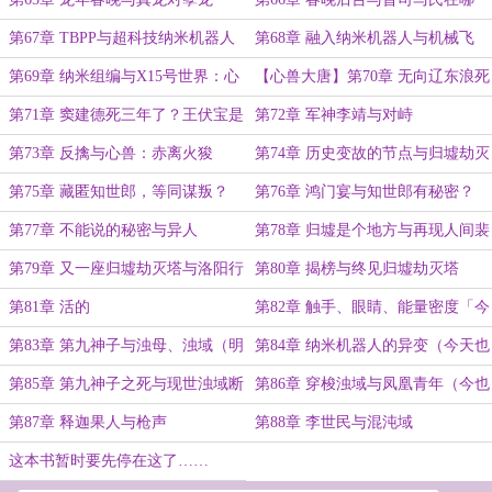
里？（第二更晚上）
第67章 TBPP与超科技纳米机器人
第68章 融入纳米机器人与机械飞
升？（第二更晚一点）
第69章 纳米组编与X15号世界：心
【心兽大唐】第70章 无向辽东浪死
兽大唐
歌与心兽（第二更晚上）
第71章 窦建德死三年了？王伏宝是
第72章 军神李靖与对峙
谁？（明天晚上更新）
第73章 反擒与心兽：赤离火狻
第74章 历史变故的节点与归墟劫灭
（今天只有一更了）
第75章 藏匿知世郎，等同谋叛？
第76章 鸿门宴与知世郎有秘密？
（今天也只有这一更……抱歉）
（第二更晚上……）
第77章 不能说的秘密与异人
第78章 归墟是个地方与再现人间裴
世矩
第79章 又一座归墟劫灭塔与洛阳行
第80章 揭榜与终见归墟劫灭塔
第81章 活的
第82章 触手、眼睛、能量密度「今
天请一下假……」
第83章 第九神子与浊母、浊域（明
第84章 纳米机器人的异变（今天也
天还要请一下假，今天就这一更
只有一更了……）
第85章 第九神子之死与现世浊域断
第86章 穿梭浊域与凤凰青年（今也
了……）
绝（今也只有一更……）
一更……）
第87章 释迦果人与枪声
第88章 李世民与混沌域
这本书暂时要先停在这了……