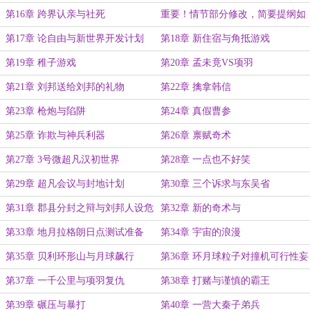
上）
第16章 跨界认亲与社死
重要！情节部分修改，简要提纲如
下！
第17章 论自由与新世界开发计划
第18章 新住宿与角抵游戏
第19章 稚子游戏
第20章 孟未竟VS项羽
第21章 刘邦送给刘邦的礼物
第22章 擒拿韩信
第23章 枪炮与陷阱
第24章 真假曹参
第25章 诈欺与神兵利器
第26章 禀赋奇术
第27章 3号微超凡汉初世界
第28章 一点也不好笑
第29章 超凡会议与封地计划
第30章 三个诉求与东吴省
第31章 郡县分封之辩与刘邦人设危
第32章 新的奇术与
机
第33章 地月拉格朗日点测试准备
第34章 宇宙的浪漫
第35章 贝利环形山与月球飙行
第36章 环月球粒子对撞机可行性妄
想
第37章 一千公里与项羽复仇
第38章 打赌与谨慎的霸王
第39章 碾压与暴打
第40章 一营大秦子弟兵