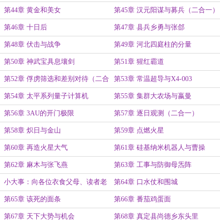
第44章 黄金和美女
第45章 汉元阳谋与募兵（二合一）
第46章 十日后
第47章 县兵乡勇与张郃
第48章 伏击与战争
第49章 河北四庭柱的分量
第50章 神武宝具息壤剑
第51章 猩红霸道
第52章 俘虏筛选和差别对待（二合
第53章 常温超导与X4-003
一）
第54章 太平系列量子计算机
第55章 集群大农场与嬴曼
第56章 3AU的开门极限
第57章 逐日观测（二合一）
第58章 炽日与金山
第59章 点燃火星
第60章 再造火星大气
第61章 硅基纳米机器人与曹操
第62章 麻木与张飞燕
第63章 工事与防御母炁阵
小大事：向各位衣食父母、读者老
第64章 口水仗和围城
板们，致以诚挚的歉意……
第65章 该死的面条
第66章 番茄鸡蛋面
第67章 天下大势与机会
第68章 真定县尚德乡东头里