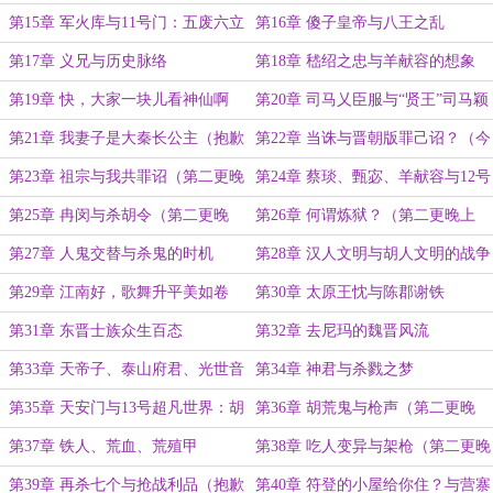
第15章 军火库与11号门：五废六立
第16章 傻子皇帝与八王之乱
羊献容
第17章 义兄与历史脉络
第18章 嵇绍之忠与羊献容的想象
第19章 快，大家一块儿看神仙啊
第20章 司马乂臣服与“贤王”司马颖
第21章 我妻子是大秦长公主（抱歉
第22章 当诛与晋朝版罪己诏？（今
晚了）
天实在来不及了……）
第23章 祖宗与我共罪诏（第二更晚
第24章 蔡琰、甄宓、羊献容与12号
上发）
门：武悼天王冉闵
第25章 冉闵与杀胡令（第二更晚
第26章 何谓炼狱？（第二更晚上
上）
发）
第27章 人鬼交替与杀鬼的时机
第28章 汉人文明与胡人文明的战争
第29章 江南好，歌舞升平美如卷
第30章 太原王忱与陈郡谢铁
第31章 东晋士族众生百态
第32章 去尼玛的魏晋风流
第33章 天帝子、泰山府君、光世音
第34章 神君与杀戮之梦
三位一体（明天也晚更，昨忘说
第35章 天安门与13号超凡世界：胡
第36章 胡荒鬼与枪声（第二更晚
了……）
荒鬼（明天一定给力点……）
上）
第37章 铁人、荒血、荒殖甲
第38章 吃人变异与架枪（第二更晚
上发……）
第39章 再杀七个与抢战利品（抱歉
第40章 符登的小屋给你住？与营寨