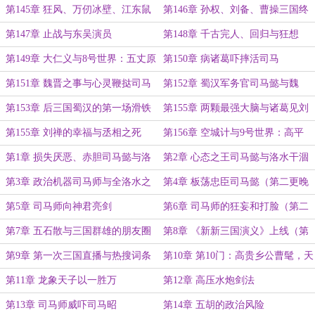
城开建
界：赤壁之战
第145章 狂风、万仞冰壁、江东鼠
第146章 孙权、刘备、曹操三国终
辈
相聚
第147章 止战与东吴演员
第148章 千古完人、回归与狂想
第149章 大仁义与8号世界：五丈原
第150章 病诸葛吓摔活司马
第151章 魏晋之事与心灵鞭挞司马
第152章 蜀汉军务官司马懿与魏
懿（第二更要到凌晨之后……）
延“谋反”（明天一样也是晚上更
第153章 后三国蜀汉的第一场滑铁
第155章 两颗最强大脑与诸葛见刘
新……）
卢（今天只有这5000字了……）
备（第二更晚上十一点多发）
第155章 刘禅的幸福与丞相之死
第156章 空城计与9号世界：高平
陵，洛水之誓（第二章晚上十一点）
第1章 损失厌恶、赤胆司马懿与洛
第2章 心态之王司马懿与洛水干涸
水异象
从天降
第3章 政治机器司马师与全洛水之
第4章 板荡忠臣司马懿（第二更晚
誓
上）
第5章 司马师向神君亮剑
第6章 司马师的狂妄和打脸（第二
更晚上八九点发）
第7章 五石散与三国群雄的朋友圈
第8章 《新新三国演义》上线（第
二章可能要凌晨后）
第9章 第一次三国直播与热搜词条
第10章 第10门：高贵乡公曹髦，天
（今天就这么多了……）
子谋反！
第11章 龙象天子以一胜万
第12章 高压水炮剑法
第13章 司马师威吓司马昭
第14章 五胡的政治风险