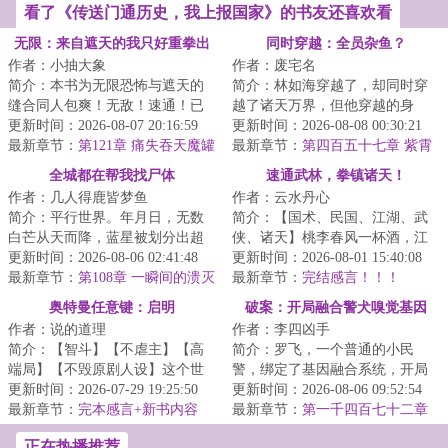
看了《传送门通历史，我上报国家》的书友还喜欢看
无限：来自遮天的我只好重拳出
同时穿越：全员杂鱼？
作者：小抽大象
作者：废宅名
击
简介：本书为无限恐怖与遮天的
简介：林如海穿越了，却同时穿
缝合同人包爽！无敌！速通！已
越了诸天万界，但他穿越的身
有完本万订作品【人在无限，开
更新时间：2026-08-07 20:16:59
份，每一个都是杂鱼。就连同时
更新时间：2026-08-08 00:30:21
始速通】，请放...
最新章节：
第121章 痛失吞天魔罐
穿越的金手指，也...
最新章节：
第四百五十七章 紫霄
【5k5求月票】
天舞，帝之气魄
全城都在帮我找尸体
速通武林，拳镇诸天！
作者：几人得鹿皆梦鱼
作者：云水丹心
简介：平行世界。年月日，无数
简介：【国术、民国、江湖、武
白芒从天而降，蓝星被划分出超
侠、诸天】桃李春风一杯酒，江
过个区块。全球异变。每月第一
更新时间：2026-08-06 02:41:48
湖夜雨十年灯。！陈湛跨越百
更新时间：2026-08-01 15:40:08
天凌晨，将会随...
最新章节：
第108章 一瞬间的溃灭
年，身入风起云涌...
最新章节：
完结感言！！！
奥特曼任意键：启明
破案：开局融合警犬嗅觉基因
作者：说的道理
作者：李四凶手
简介：【智斗】【不虐主】【高
简介：罗飞，一个普通的小民
端局】【不毁原剧人设】这个世
警，绑定了基因融合系统，开局
界，防卫队由各种重量级成员构
更新时间：2026-07-29 19:25:50
融合警犬嗅觉基因，破获凶杀
更新时间：2026-08-06 09:52:54
成:总监城府深...
最新章节：
完本感言+新书内容
案，从此走上了不平...
最新章节：
第一千四百七十二章
+推一本万订骑士文《谁让他当假
松本次郎当着联合国切腹！米国
正在热播推荐