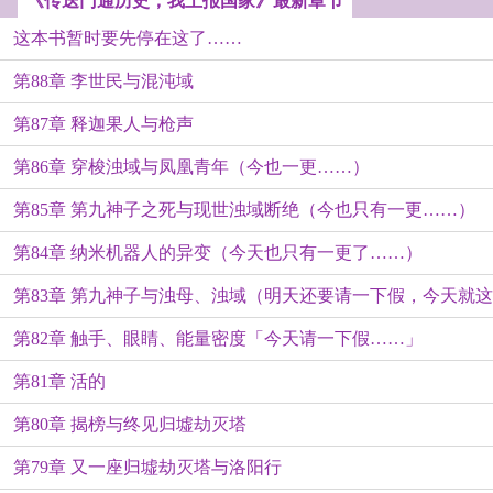
《传送门通历史，我上报国家》最新章节
这本书暂时要先停在这了……
第88章 李世民与混沌域
第87章 释迦果人与枪声
第86章 穿梭浊域与凤凰青年（今也一更……）
第85章 第九神子之死与现世浊域断绝（今也只有一更……）
第84章 纳米机器人的异变（今天也只有一更了……）
第83章 第九神子与浊母、浊域（明天还要请一下假，今天就这
第82章 触手、眼睛、能量密度「今天请一下假……」
一更了……）
第81章 活的
第80章 揭榜与终见归墟劫灭塔
第79章 又一座归墟劫灭塔与洛阳行