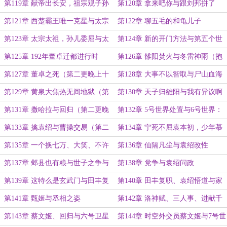
第119章 献帝出长安，祖宗观子孙
第120章 拿来吧你与跟刘邦拼了
第121章 西楚霸王唯一克星与太宗
第122章 聊五毛的和龟儿子
孝文皇帝
第123章 太宗太祖，孙儿委屈与太
第124章 新的开门方法与第五个世
空电梯
界
第125章 192年董卓迁都进行时
第126章 雒阳焚火与冬雷神雨（抱
歉今天只有4000了……）
第127章 董卓之死（第二更晚上十
第128章 大事不以智取与尸山血海
一点）
第129章 黄泉大焦热无间地狱（第
第130章 天子归雒阳与我有异议啊
二更要等凌晨以后再发……）
（明天也晚十一点更新）！
第131章 撒哈拉与回归（第二更晚
第132章 5号世界处置与6号世界：
上发）
官渡之战
第133章 擒袁绍与曹操交易（第二
第134章 宁死不屈袁本初，少年慕
更晚上发）
熟曹孟德
第135章 一个换七万、大笑、不许
第136章 仙隔凡尘与袁绍改性
笑！（第二更晚上发）
第137章 邺县也有粮与世子之争与
第138章 党争与袁绍问政
痛下杀手（第二更晚上）
第139章 这特么是玄武门与田丰复
第140章 田丰复职、袁绍悟道与家
职（第二更晚上发）
宴美人
第141章 甄姬与丞相之姿
第142章 洛神赋、三人事、进献千
古美人
第143章 蔡文姬、回归与六号卫星
第144章 时空外交员蔡文姬与7号世