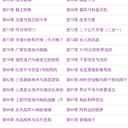
第67章 魏王投降
第68章 裁军与秋毫无犯
第69章 活着与真正的斗争
第70章 改革方案
第71章 环月球开门
第72章 二十公斤月壤（二合一）
第73章 月壤分析和吕雉（今天晚了
第74章 女人的武器
点不好意思）
第76章 广寒宫基地与视频
第77章 X3号汉初世界演武
第78章 逃民逃户与诸侯王的愤怒
第79章 千里传音与演武
第80章 纪录片与菩提1号聪明药
第81章 全息透视影像系统
第82章 三类禀赋奇术与底层逻辑
第83章 跨时空绿帽与两个韩信两个
项羽（二合一）
第84章 人类是从海洋生物演化来的
第85章 男女平等与将要退位
第86章 上郡河套地与匈奴战略（不
第87章 匈奴和阿骨达
好意思晚了一点）
第88章 步兵战车Vs匈奴狼骑
第89章 阿骨达的噩梦
第90章 水晶棺椁与乐不思蜀
第91章 冒顿南下