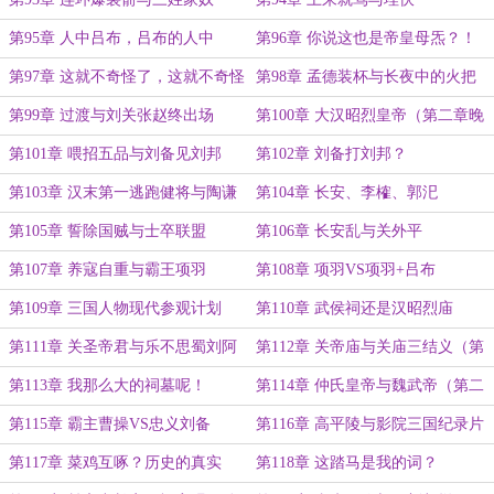
第95章 人中吕布，吕布的人中
第96章 你说这也是帝皇母炁？！
第97章 这就不奇怪了，这就不奇怪
第98章 孟德装杯与长夜中的火把
了！
第99章 过渡与刘关张赵终出场
第100章 大汉昭烈皇帝（第二章晚
上发）
第101章 喂招五品与刘备见刘邦
第102章 刘备打刘邦？
第103章 汉末第一逃跑健将与陶谦
第104章 长安、李榷、郭汜
之死
第105章 誓除国贼与士卒联盟
第106章 长安乱与关外平
第107章 养寇自重与霸王项羽
第108章 项羽VS项羽+吕布
第109章 三国人物现代参观计划
第110章 武侯祠还是汉昭烈庙
第111章 关圣帝君与乐不思蜀刘阿
第112章 关帝庙与关庙三结义（第
斗
二章稍晚四点多）
第113章 我那么大的祠墓呢！
第114章 仲氏皇帝与魏武帝（第二
章晚上十一点发）
第115章 霸主曹操VS忠义刘备
第116章 高平陵与影院三国纪录片
第117章 菜鸡互啄？历史的真实
第118章 这踏马是我的词？