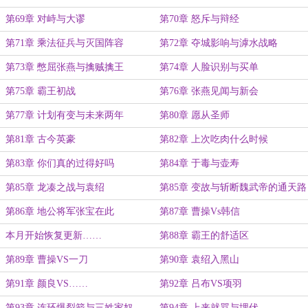
第69章 对峙与大谬
第70章 怒斥与辩经
第71章 乘法征兵与灭国阵容
第72章 夺城影响与滹水战略
第73章 憋屈张燕与擒贼擒王
第74章 人脸识别与买单
第75章 霸王初战
第76章 张燕见闻与新会
第77章 计划有变与未来两年
第80章 愿从圣师
第81章 古今英豪
第82章 上次吃肉什么时候
第83章 你们真的过得好吗
第84章 于毒与壶寿
第85章 龙凑之战与袁绍
第85章 变故与斩断魏武帝的通天路
第86章 地公将军张宝在此
第87章 曹操Vs韩信
本月开始恢复更新……
第88章 霸王的舒适区
第89章 曹操VS一刀
第90章 袁绍入黑山
第91章 颜良VS……
第92章 吕布VS项羽
第93章 连环爆裂箭与三姓家奴
第94章 上来就骂与埋伏