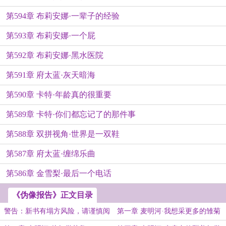
第594章 布莉安娜·一辈子的经验
第593章 布莉安娜·一个屁
第592章 布莉安娜·黑水医院
第591章 府太蓝·灰天暗海
第590章 卡特·年龄真的很重要
第589章 卡特·你们都忘记了的那件事
第588章 双拼视角·世界是一双鞋
第587章 府太蓝·缠绵乐曲
第586章 金雪梨·最后一个电话
《伪像报告》正文目录
警告：新书有塌方风险，请谨慎阅
第一章 麦明河·我想采更多的雏菊