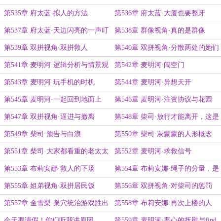
第535章 府太蓝·拟人的方法
第536章 府太蓝·大厦也要整牙
第537章 府太蓝·天边闪亮的一声叮
第538章 群像视角·真的是群像
第539章 双拼视角·双拼救人
第540章 双拼视角·分散两处的她们
第541章 麦明河·逻辑分析与情景观
第542章 麦明河·闯空门
察
第543章 麦明河·玩手机的时机
第544章 麦明河·异想天开
第545章 麦明河·一起回到地面上
第546章 麦明河·注资协议与花园
第547章 双拼视角·逼进与撤离
第548章 柴司·放行才能离开，这是
柴司的道理
第549章 柴司·预告与白浪
第550章 柴司·灰蒙蒙的人形概念
第551章 柴司·大家都看重的老太太
第552章 麦明河·求救信号
第553章 布莉安娜·救人的下场
第554章 布莉安娜·绳子的分量，是
一条命
第555章 姐弟视角·双拼居民饭
第556章 双拼视角·对柴司的惩罚
第557章 金雪梨·巢穴统治游戏胜出
第558章 布莉安娜·再次上楼的人
者
今天要请假！你们听我讲原因
第559章 麦明河·恶心的抚慰与find