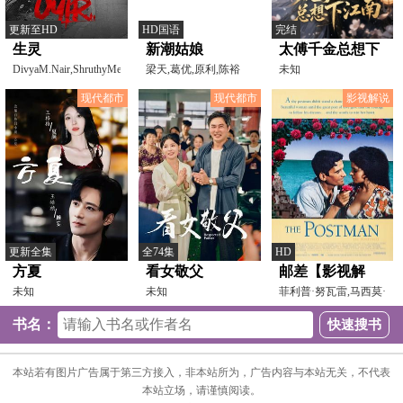
更新至HD
HD国语
完结
生灵
新潮姑娘
太傅千金总想下
DivyaM.Nair,ShruthyMenon,
梁天,葛优,原利,陈裕
江南
未知
苏迪普,赛亚米·
德,丁一
现代都市
现代都市
影视解说
更新全集
全74集
HD
方夏
看女敬父
邮差【影视解
未知
未知
说】
菲利普·努瓦雷,马西莫·
特洛伊西,玛丽亚·
书名：
本站若有图片广告属于第三方接入，非本站所为，广告内容与本站无关，不代表
本站立场，请谨慎阅读。