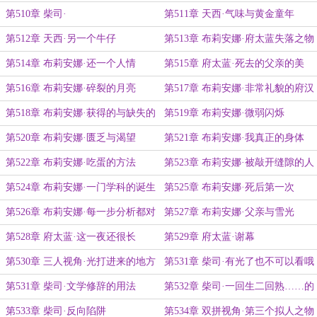
第510章 柴司·
第511章 天西·气味与黄金童年
第512章 天西·另一个牛仔
第513章 布莉安娜·府太蓝失落之物
第514章 布莉安娜·还一个人情
第515章 府太蓝·死去的父亲的美
第516章 布莉安娜·碎裂的月亮
第517章 布莉安娜·非常礼貌的府汉
第518章 布莉安娜·获得的与缺失的
第519章 布莉安娜·微弱闪烁
第520章 布莉安娜·匮乏与渴望
第521章 布莉安娜·我真正的身体
第522章 布莉安娜·吃蛋的方法
第523章 布莉安娜·被敲开缝隙的人
第524章 布莉安娜·一门学科的诞生
第525章 布莉安娜·死后第一次
第526章 布莉安娜·每一步分析都对
第527章 布莉安娜·父亲与雪光
了
第528章 府太蓝·这一夜还很长
第529章 府太蓝·谢幕
第530章 三人视角·光打进来的地方
第531章 柴司·有光了也不可以看哦
第531章 柴司·文学修辞的用法
第532章 柴司·一回生二回熟……的
对家
第533章 柴司·反向陷阱
第534章 双拼视角·第三个拟人之物