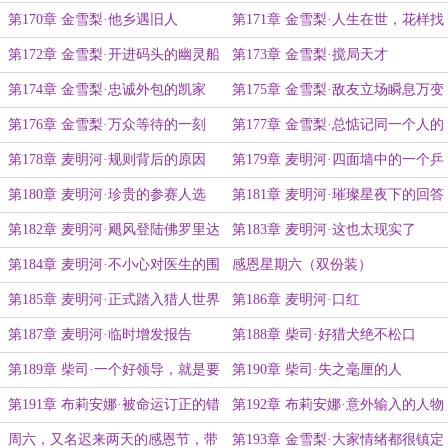
第170章 金雪梨·他乡遇旧人
第171章 金雪梨·人生在世，花样找
死
第172章 金雪梨·开进码头的幽灵船
第173章 金雪梨·搅局天才
第174章 金雪梨·忠诚外包的凯家
第175章 金雪梨·敌友立场瞬息万变
人？
第176章 金雪梨·万众等待的一刻
第177章 金雪梨·总惦记同一个人的
伪像报告
第178章 麦明河·规则背后的原因
第179章 麦明河·四面墙中的一个乒
乓球
第180章 麦明河·珍贵的参赛人选
第181章 麦明河·璀璨星夜下的回答
第182章 麦明河·飓风登陆佛罗里达
第183章 麦明河·这也太现实了
第184章 麦明河·不小心对医生的围
感恩星期六（双份装）
追堵截
第185章 麦明河·正式踏入猎人世界
第186章 麦明河·口红
第187章 麦明河·临时增发报告
第188章 柴司·好猎犬绝不松口
第189章 柴司·一个好领导，就是要
第190章 柴司·失之毫厘的人
知人善任
第191章 布莉安娜·被命运订正的错
第192章 布莉安娜·意外输入的人物
误
指令
周六，又名迟来两天的感恩节，带
第193章 金雪梨·大家情绪都很镇定