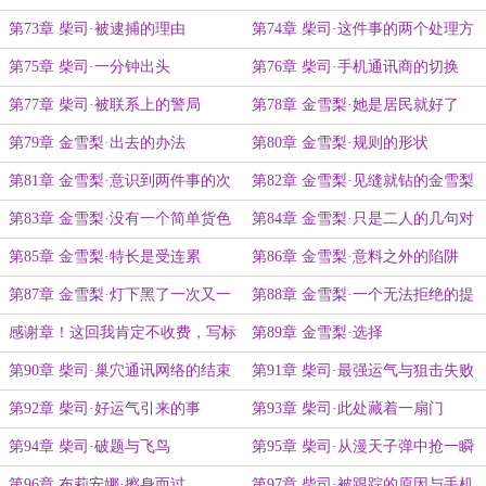
第73章 柴司·被逮捕的理由
第74章 柴司·这件事的两个处理方
案
第75章 柴司·一分钟出头
第76章 柴司·手机通讯商的切换
第77章 柴司·被联系上的警局
第78章 金雪梨·她是居民就好了
第79章 金雪梨·出去的办法
第80章 金雪梨·规则的形状
第81章 金雪梨·意识到两件事的次
第82章 金雪梨·见缝就钻的金雪梨
序
第83章 金雪梨·没有一个简单货色
第84章 金雪梨·只是二人的几句对
话
第85章 金雪梨·特长是受连累
第86章 金雪梨·意料之外的陷阱
第87章 金雪梨·灯下黑了一次又一
第88章 金雪梨·一个无法拒绝的提
次
议
感谢章！这回我肯定不收费，写标
第89章 金雪梨·选择
题里
第90章 柴司·巢穴通讯网络的结束
第91章 柴司·最强运气与狙击失败
第92章 柴司·好运气引来的事
第93章 柴司·此处藏着一扇门
第94章 柴司·破题与飞鸟
第95章 柴司·从漫天子弹中抢一瞬
间
第96章 布莉安娜·擦身而过
第97章 柴司·被跟踪的原因与手机