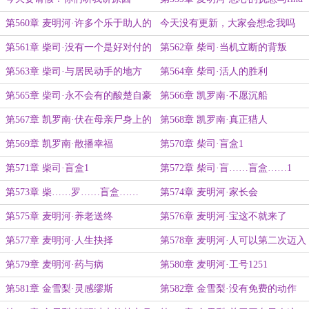
my
第560章 麦明河·许多个乐于助人的
今天没有更新，大家会想念我吗
人
第561章 柴司·没有一个是好对付的
第562章 柴司·当机立断的背叛
第563章 柴司·与居民动手的地方
第564章 柴司·活人的胜利
第565章 柴司·永不会有的酸楚自豪
第566章 凯罗南·不愿沉船
第567章 凯罗南·伏在母亲尸身上的
第568章 凯罗南·真正猎人
痛哭
第569章 凯罗南·散播幸福
第570章 柴司·盲盒1
第571章 柴司·盲盒1
第572章 柴司·盲……盲盒……1
第573章 柴……罗……盲盒……
第574章 麦明河·家长会
南……1
第575章 麦明河·养老送终
第576章 麦明河·宝这不就来了
第577章 麦明河·人生抉择
第578章 麦明河·人可以第二次迈入
相同的沼泽
第579章 麦明河·药与病
第580章 麦明河·工号1251
第581章 金雪梨·灵感缪斯
第582章 金雪梨·没有免费的动作