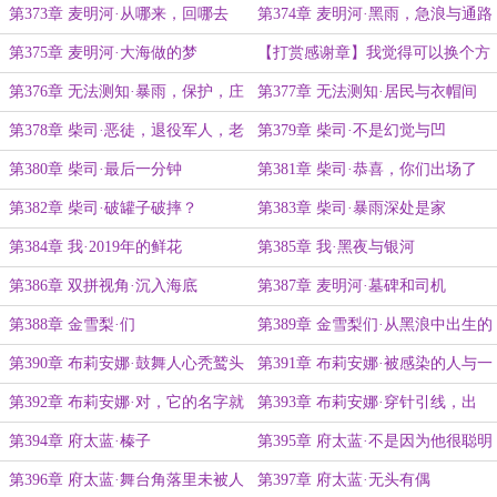
岁
第373章 麦明河·从哪来，回哪去
第374章 麦明河·黑雨，急浪与通路
第375章 麦明河·大海做的梦
【打赏感谢章】我觉得可以换个方
式感谢姥姥
第376章 无法测知·暴雨，保护，庄
第377章 无法测知·居民与衣帽间
园
第378章 柴司·恶徒，退役军人，老
第379章 柴司·不是幻觉与凹
中医
第380章 柴司·最后一分钟
第381章 柴司·恭喜，你们出场了
第382章 柴司·破罐子破摔？
第383章 柴司·暴雨深处是家
第384章 我·2019年的鲜花
第385章 我·黑夜与银河
第386章 双拼视角·沉入海底
第387章 麦明河·墓碑和司机
第388章 金雪梨·们
第389章 金雪梨们·从黑浪中出生的
东西
第390章 布莉安娜·鼓舞人心秃鹫头
第391章 布莉安娜·被感染的人与一
直在等她的人
第392章 布莉安娜·对，它的名字就
第393章 布莉安娜·穿针引线，出
叫？？？
生，回家
第394章 府太蓝·榛子
第395章 府太蓝·不是因为他很聪明
第396章 府太蓝·舞台角落里未被人
第397章 府太蓝·无头有偶