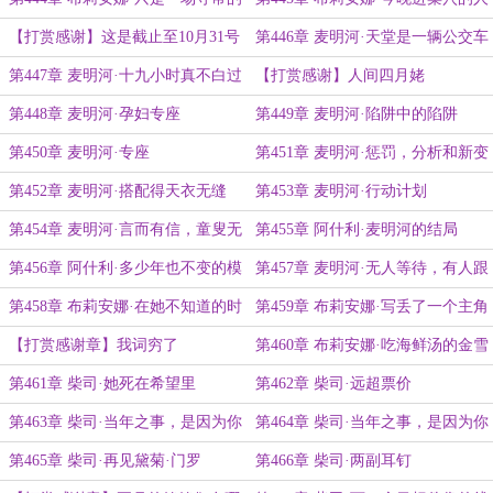
恋爱
【打赏感谢】这是截止至10月31号
第446章 麦明河·天堂是一辆公交车
的爱
第447章 麦明河·十九小时真不白过
【打赏感谢】人间四月姥
第448章 麦明河·孕妇专座
第449章 麦明河·陷阱中的陷阱
第450章 麦明河·专座
第451章 麦明河·惩罚，分析和新变
故
第452章 麦明河·搭配得天衣无缝
第453章 麦明河·行动计划
第454章 麦明河·言而有信，童叟无
第455章 阿什利·麦明河的结局
欺，活人专座
第456章 阿什利·多少年也不变的模
第457章 麦明河·无人等待，有人跟
样
踪
第458章 布莉安娜·在她不知道的时
第459章 布莉安娜·写丢了一个主角
候
的原因
【打赏感谢章】我词穷了
第460章 布莉安娜·吃海鲜汤的金雪
梨们
第461章 柴司·她死在希望里
第462章 柴司·远超票价
第463章 柴司·当年之事，是因为你
第464章 柴司·当年之事，是因为你
太优秀了（一）
太优秀了（二）
第465章 柴司·再见黛菊·门罗
第466章 柴司·两副耳钉