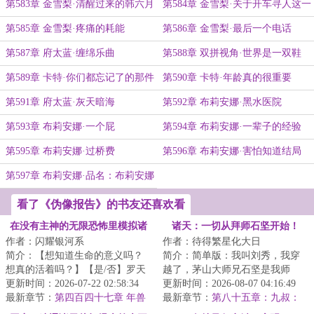
第583章 金雪梨·清醒过来的韩六月
第584章 金雪梨·关于开车寻人这一
个假设行动
第585章 金雪梨·疼痛的耗能
第586章 金雪梨·最后一个电话
第587章 府太蓝·缠绵乐曲
第588章 双拼视角·世界是一双鞋
第589章 卡特·你们都忘记了的那件
第590章 卡特·年龄真的很重要
事
第591章 府太蓝·灰天暗海
第592章 布莉安娜·黑水医院
第593章 布莉安娜·一个屁
第594章 布莉安娜·一辈子的经验
第595章 布莉安娜·过桥费
第596章 布莉安娜·害怕知道结局
第597章 布莉安娜·品名：布莉安娜
·韦
看了《伪像报告》的书友还喜欢看
在没有主神的无限恐怖里模拟诸
诸天：一切从拜师石坚开始！
作者：闪耀银河系
作者：待得繁星化大日
天
简介：【想知道生命的意义吗？
简介：简单版：我叫刘秀，我穿
想真的活着吗？】【是/否】罗天
越了，茅山大师兄石坚是我师
点下了是。“然后呢？”“然后我的
更新时间：2026-07-22 02:58:34
父……不简单版：九叔：“什么符
更新时间：2026-08-07 04:16:49
存款就被...
最新章节：
第四百四十七章 年兽
道大成！我看你...
最新章节：
第八十五章：九叔：
我比窦娥还冤啊！（求订阅！）