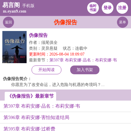
易言阁
手机版
临时
登录
注册
书架
m.eyan9.com
伪像报告
返回
菜单
伪像报告
作者：须尾俱全
类别：灵异悬疑
状态：连载中
更新时间：2026-08-04 18:09:07
最新章节：
第597章 布莉安娜·品名：布莉安娜·韦
开始阅读
加入书架
伪像报告简介：
你愿意为了改变命运，进入危险与机遇的奇境吗？...
《伪像报告》最新章节
第597章 布莉安娜·品名：布莉安娜·韦
第596章 布莉安娜·害怕知道结局
第595章 布莉安娜·过桥费