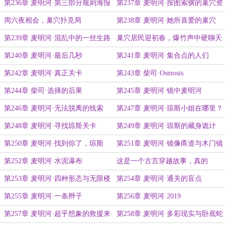
心里
第236章 麦明河·第三部分规则海报
第237章 麦明河·按图索骥的巢穴资
在……
料
周六夜相会，巢穴扑克局
第238章 麦明河·她所喜爱的巢穴
第239章 麦明河·混乱中的一丝生路
巢穴居民迎初春，爆竹声中硬聊天
第240章 麦明河·最后几秒
第241章 麦明河·集合点的人们
第242章 麦明河·真正关卡
第243章 柴司·Osmosis
第244章 柴司·选择的后果
第245章 麦明河·镜中麦明河
第246章 麦明河·无法脱离的线索
第247章 麦明河·琼斯小姐在哪里？
第248章 麦明河·寻找琼斯关卡
第249章 麦明河·琼斯的藏身诡计
第250章 麦明河·找到你了，琼斯
第251章 麦明河·镜像甬道与木门镜
子
第252章 麦明河·水泥瀑布
这是一个古言穿越故事，真的
第253章 麦明河·四种形态与无限楼
第254章 麦明河·通关的盲点
层
第255章 麦明河·一条辫子
第256章 麦明河·2019
第257章 麦明河·超乎想象的救援来
第258章 麦明河·多彩现实与卧底蛇