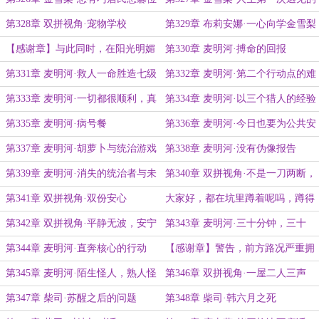
事，社区公园，夜间大学
第328章 双拼视角·宠物学校
第329章 布莉安娜·一心向学金雪梨
【感谢章】与此同时，在阳光明媚
第330章 麦明河·搏命的回报
的巢穴公园相亲角里……
第331章 麦明河·救人一命胜造七级
第332章 麦明河·第二个行动点的难
浮……
度
第333章 麦明河·一切都很顺利，真
第334章 麦明河·以三个猎人的经验
的
保证
第335章 麦明河·病号餐
第336章 麦明河·今日也要为公共安
全负责
第337章 麦明河·胡萝卜与统治游戏
第338章 麦明河·没有伪像报告
磨盘
第339章 麦明河·消失的统治者与未
第340章 双拼视角·不是一刀两断，
来的统治者
而是一章两断
第341章 双拼视角·双份安心
大家好，都在坑里蹲着呢吗，蹲得
舒服吗？
第342章 双拼视角·平静无波，安宁
第343章 麦明河·三十分钟，三十
美梦
年，二十六天
第344章 麦明河·直奔核心的行动
【感谢章】警告，前方路况严重拥
堵
第345章 麦明河·陌生怪人，熟人怪
第346章 双拼视角·一屋二人三声
人，熟人
第347章 柴司·苏醒之后的问题
第348章 柴司·韩六月之死