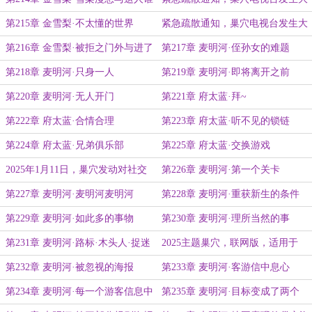
啊
爆炸
第215章 金雪梨·不太懂的世界
紧急疏散通知，巢穴电视台发生大
爆炸（重发免费版）
第216章 金雪梨·被拒之门外与进了
第217章 麦明河·侄孙女的难题
门的
第218章 麦明河·只身一人
第219章 麦明河·即将离开之前
第220章 麦明河·无人开门
第221章 府太蓝·拜~
第222章 府太蓝·合情合理
第223章 府太蓝·听不见的锁链
第224章 府太蓝·兄弟俱乐部
第225章 府太蓝·交换游戏
2025年1月11日，巢穴发动对社交
第226章 麦明河·第一个关卡
媒体的侵略战争
第227章 麦明河·麦明河麦明河
第228章 麦明河·重获新生的条件
第229章 麦明河·如此多的事物
第230章 麦明河·理所当然的事
第231章 麦明河·路标·木头人·捉迷
2025主题巢穴，联网版，适用于
藏
IOS安卓steam各大平台
第232章 麦明河·被忽视的海报
第233章 麦明河·客游信中息心
第234章 麦明河·每一个游客信息中
第235章 麦明河·目标变成了两个