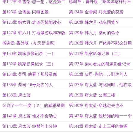
常
第122章 金雪梨·想一想，这是第二
感谢章：番外版（我试试这样行不
次遇见秃鹫
行）
第123章 金雪梨·闪电图景
第124章 金雪梨·对秃鹫的突袭
第125章 韩六月·难道秃鹫能读心
第126章 韩六月·鸡兔同笼？
吗？
第127章 韩六月·打地鼠游戏2026版
第129章 韩六月·柴司的命令
感谢章·番外版（今天是谁呢）
第130章 韩六月·尸体并不那么好用
嘛
第130章 凯家影像记录（一）
第131章 凯家影像记录（二）
第132章 凯家影像记录（三）
第133章 柴司看见的凯家影像记录
（四）
第134章 柴司·他看了那段录像
第135章 柴司·先他一步到达的人
第136章 柴司·16号死去的人
第137章 府太蓝·与此同时，他在喂
猫？
第138章 府太蓝·
第139章 府太蓝·公寓二楼
又到了一年一度（？）的感恩星期
第140章 府太蓝·穿越进去也不
六
错……？
第141章 府太蓝·他才不会动心
第142章 府太蓝·他所知的唯一一个
家
第143章 府太蓝·短暂的十分钟
第144章 府太蓝·走上三楼的黄雀