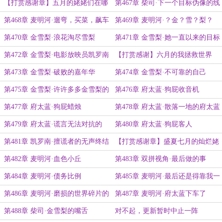
【打赏感谢章】五月的姥姥们在哪
第467章 柴司·下一个目标伪像的线
里
索
第468章 麦明河·遛弯，买菜，飙车
第469章 麦明河·？金？雪？梨？
第470章 金雪梨·浪花淘尽雪梨
第471章 金雪梨·她一直以来的目标
都非常明确
第472章 金雪梨·电影放映员凯罗南
【打赏感谢】六月的我拯救世界
了？
第473章 金雪梨·破败的嘉年华
第474章 金雪梨·不可靠的自己
第475章 金雪梨·许许多多金雪梨的
第476章 府太蓝·狗屁收音机
工作汇总
第477章 府太蓝·狗屁蜡烛
第478章 府太蓝·散落一地的府太蓝
第479章 府太蓝·谎言无法对抗的
第480章 府太蓝·狗屁客人
第481章 凯罗南·擅谎者的无声终结
【打赏感谢章】盛夏七月的灿烂姥
姥，很暖冬
第482章 麦明河·血色小丘
第483章 双拼视角·最后做的事
第484章 麦明河·债务比例
第485章 麦明河·最后还是得靠我一
个老太太
第486章 麦明河·磨损的世界碎片的
第487章 麦明河·府太蓝下车了
深处
第488章 柴司·金雪梨的嘴舌
对不起，更新暂时中止一阵