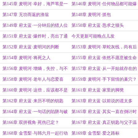
第145章 麦明河·幸好，海芦苇是一
第146章 麦明河·任何物品都可能爆
个能够信任合作的人
炸哦
第147章 无功而返的渔翁
第148章 麦明河·抓包
第149章 府太蓝·一分钟后的猎人位
第150章 府太蓝·恳求之猫头
置
第151章 府太蓝·爆炸时，亮出了通
今天更新可能晚点儿发
关的曙光
第152章 府太蓝·麦明河的判断
第153章 麦明河·草蛇灰线，尚有后
手
第154章 麦明河·将死之人
第155章 府太蓝·依然不愿意被生命
放弃
第156章 麦明河·增熵，失控，与不
第157章 府太蓝·从一开始就存在的
甘
陷阱
第158章 麦明河·老年人与恋爱喜
第159章 麦明河·手下留情的巢穴？
剧？
第160章 麦明河·这些，应该都不是
第161章 府太蓝·家里的脚凳
被增加的记忆吧？
第162章 府太蓝·来历不明的钥匙
第163章 府太蓝·以前说的谎太多
了？
第164章 府太蓝·一句话的陷阱与破
第165章 府太蓝·其实一直在倒计时
局
的钥匙？
第166章 双拼视角·死伤已定？
第167章 府太蓝·真正钥匙与父子温
情
第168章 金雪梨·与韩六月一起行动
第169章 金雪梨·爱之路标