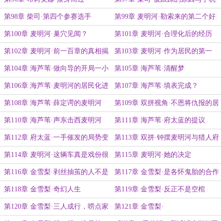
警报
第98章 柴司·第四个参赛选手
第99章 麦明河·勒索来的第二个好
处
第100章 麦明河·巢穴见闻？
第101章 麦明河·合理化后的经历
第102章 麦明河·前一百章的真相揭
第103章 麦明河·作为居民的第一
晓了！
天……？
第104章 海芦苇·做向导的开局一小
第105章 海芦苇·清醒梦
时
第106章 海芦苇·麦明河的居民化进
第107章 海芦苇·填表完成？
展报告
第108章 海芦苇·薛定谔的麦明河
第109章 双拼视角·不恩将仇报的居
民不是好居民
第110章 海芦苇·声东击西麦明河
第111章 海芦苇·府太蓝的提议
第112章 府太蓝·一手催发的局势变
第113章 双拼·钟摆麦明河与猎人府
化
太蓝
第114章 麦明河·这辆车真是戏份很
第115章 麦明河·她的决定
多
第116章 金雪梨·剥丝抽茧的人不是
第117章 金雪梨·是各怀鬼胎的合作
她
吗
第118章 金雪梨·奇幻人生
第119章 金雪梨·反正不是空棺
第120章 金雪梨·三人成行，唠点家
第121章 金雪梨·