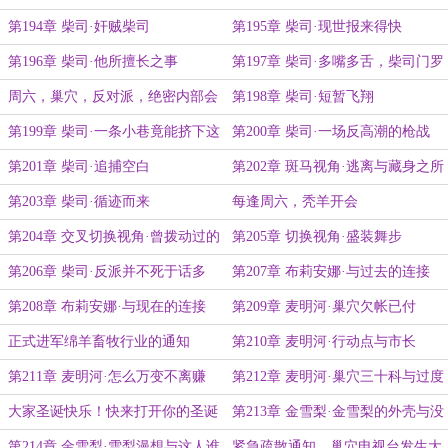
来一份不知谁写的绝密文件
第194章 柴司·奸贼柴司
第195章 柴司·现世报来得快
第196章 柴司·他所擅长之事
第197章 柴司·多嘴多舌，柴司门罗
周六，巢穴，反对派，绝密内部会
第198章 柴司·短暂飞翔
议
第199章 柴司·一条小巷竟能挤下这
第200章 柴司·一场反高潮的枪战
么多人
第201章 柴司·追捕空白
第202章 斑马视角·逃离与藏身之所
第203章 柴司·循迹而来
每逢周六，秃羊开会
第204章 交叉切换视角·曾拨动过的
第205章 切换视角·盛装舞步
历史
第206章 柴司·反派并不死于话多
第207章 布莉安娜·与过去的连接
第208章 布莉安娜·与现在的连接
第209章 麦明河·巢穴欠帐已付
正式进军绵羊畜牧行业的通知
第210章 麦明河·行动点与市长
第211章 麦明河·怎么万变不离赚
第212章 麦明河·巢穴三十科与过度
钱？
包装
大家圣诞快乐！快来打开你的圣诞
第213章 金雪梨·金雪梨的外壳与没
礼物看看
了外壳的口红
第214章 金雪梨·雪梨漫想与这人谁
紧急疏散通知，巢穴电视台发生大