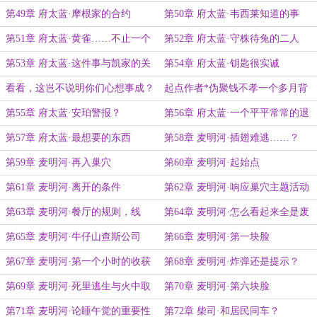
反应
第49章 府太蓝·摩根家的合约
第50章 府太蓝·韦西莱知道的事
第51章 府太蓝·黄雀……不止一个
第52章 府太蓝·守株待兔的二人
第53章 府太蓝·这件事与凯家的关
第54章 府太蓝·钥匙很实诚
系
看看，这岂不说明你们心想事成？
起点作者*伪聚钱不孝一个多月背
后的密辛
第55章 府太蓝·安珀警报？
第56章 府太蓝·一个平平常常的退
休猎人
第57章 府太蓝·最想要的东西
第58章 麦明河·插翅难逃……？
第59章 麦明河·再入巢穴
第60章 麦明河·起始点
第61章 麦明河·离开的条件
第62章 麦明河·响应巢穴主题活动
的脸
第63章 麦明河·餐厅的规则，线
第64章 麦明河·怎么看起来全是废
索，与提示
话啊
第65章 麦明河·牛仔山查斯公司
第66章 麦明河·第一块脸
第67章 麦明河·第一个小时的收获
第68章 麦明河·炸弹还是提示？
第69章 麦明河·死里逃生与火中取
第70章 麦明河·第六块脸
栗
第71章 麦明河·论睡午觉的重要性
第72章 柴司·和居民同车？