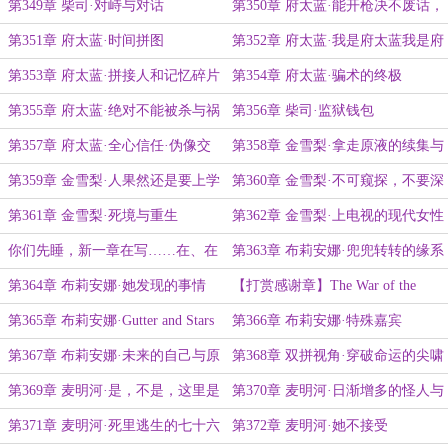
第349章 柴司·对峙与对话
第350章 府太蓝·能开枪决不废话，
最后一章？
第351章 府太蓝·时间拼图
第352章 府太蓝·我是府太蓝我是府
太蓝你是韩六月
第353章 府太蓝·拼接人和记忆碎片
第354章 府太蓝·骗术的终极
第355章 府太蓝·绝对不能被杀与祸
第356章 柴司·监狱钱包
水东引
第357章 府太蓝·全心信任·伪像交
第358章 金雪梨·拿走原液的续集与
换·需要立即逃亡
气球笑脸
第359章 金雪梨·人果然还是要上学
第360章 金雪梨·不可窥探，不要深
啊
入，紧追不舍
第361章 金雪梨·死境与重生
第362章 金雪梨·上电视的现代女性
你们先睡，新一章在写……在、在
第363章 布莉安娜·兜兜转转的缘系
写的……
第364章 布莉安娜·她发现的事情
【打赏感谢章】The War of the
Nests
第365章 布莉安娜·Gutter and Stars
第366章 布莉安娜·特殊嘉宾
第367章 布莉安娜·未来的自己与原
第368章 双拼视角·穿破命运的尖啸
本的目标
第369章 麦明河·是，不是，这里是
第370章 麦明河·日渐增多的怪人与
工地
伊文
第371章 麦明河·死里逃生的七十六
第372章 麦明河·她不接受