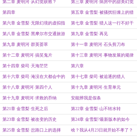
读
第二章 麦明河·从幻觉获救？
第三章 麦明河·病房中的甜美幻觉
第四章
第五章 金雪梨·被骚扰狂缠上的猎
人
第六章 金雪梨·无限幻境的虚拟指
第七章 金雪梨·猎人这一行不好干
南
第八章 金雪梨·黑摩尔市交通旅游
第九章 金雪梨·再见
图
第九章 麦明河·群英荟萃
第十一章 麦明河·石头剪刀布
第十二章 麦明河·搞笑鬼片
第十三章 麦明河·事物发展的规律
第十四章 柴司·天海茫茫
第六章
第十六章 柴司·淹没在大都会中的
第十七章 柴司·被追逐的猎人
伪像
第十八章 麦明河·第四个人
第十九章 麦明河·生育单元
第十九章 麦明河·求救的乔纳
安能辨我是假条
第21章 金雪梨·生死之后
第22章 金雪梨·山不转水转
第23章 金雪梨·被改变的历史
第24章 金雪梨?最新版本的如今
第25章 金雪梨·岔路口上的选择
啥？我从4月23日就开始不孝了？