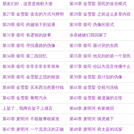
朋友们好，这里是南航大使
第26章 金雪梨·居民的攻击模式
第27章 金雪梨·攻击的方式与辨明
第28章 金雪梨·之前这么多章内容
正身
都消失了
第29章 柴司·跨越地下的追逐
第30章 柴司·伪像的形式
第31章 柴司·有逻辑的故事
乡亲姥姥们我回家了
第32章 柴司·寻找通路的伪像
第33章 柴司·最讨厌的东西
第34章 柴司·第二段回忆
第35章 柴司·他见到的第一个居民
第36章 柴司·非常非常非常简单
第37章 柴司·你以为流言传播中止
了吗
第38章 柴司·金雪梨之惑的根源
第39章 金雪梨·原计划的伪像
第40章 金雪梨·买东西当然要付钱
第41章 金雪梨·交税与洗钱
啊
第42章 金雪梨·葡萄汽水
第43章 金雪梨·被遗漏的古怪
上架了，我蹲在架子上感言
第44章 麦明河·有家难回
第45章 麦明河·不能被摩根家发
第46章 麦明河·骑虎难下
现……
第47章 麦明河·一个流浪汉的正确
第48章 麦明河·府太蓝的试探