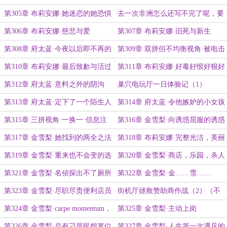
是秃鹫啊，是府太蓝啊
第305章 布莉安娜·她迷恋的她恐惧
去一次非洲怎么还写不完了呢，要
的她渴望的但是
不今天就算是最后一篇吧
第306章 布莉安娜·慈悲与爱
第307章 布莉安娜·旧死与新生
第308章 府太蓝·今夜以后即不再的
第309章 双拼但不均衡视角·被电击
同伴
倒的人
第310章 布莉安娜·最后致歉与活过
第311章 布莉安娜·好毒好恨好狠好
今夜
痛好爽快
第312章 府太蓝·意料之外的阴沟
巢穴电玩厅一日体验记（1）
第313章 府太蓝·定下了一个陌生人
第314章 府太蓝·令他嫉妒的小女孩
的命运
第315章 三拼视角·一换一·信息注
第316章 金雪梨·向诱惑屈服的诱惑
入太早·巢穴警局NSPD
第317章 金雪梨·她找到的两全之法
第318章 布莉安娜·完整光洁，美丽
可爱
第319章 金雪梨·重来也不会变的选
第320章 金雪梨·商店，乐园，杀人
择
（？）事件
第321章 金雪梨·名侦探出不了厕所
第322章 金雪梨·金……雪……
了
梨……
第323章 金雪梨·尽职尽责便利店员
街机厅拯救赞助商作战（2）（不
必介意标题变了，都是小事）
第324章 金雪梨·carpe momentum，
第325章 金雪梨·主动上岗
baby！
第326章 金雪梨·总有刁居民想篡位
第327章 金雪梨·人生第一次遇见的