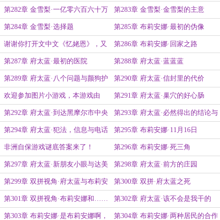
第282章 金雪梨·一亿零六百六十万
第283章 金雪梨·金雪梨的主意
第284章 金雪梨·选择题
第285章 布莉安娜·最初的伪像
谢谢你打开文中文《忆姥恩》，又
第286章 布莉安娜·回家之路
名《上一辈子的旅行》
第287章 府太蓝·最初的医院
第288章 府太蓝·蓝蓝蓝
第289章 府太蓝·八个问题与颜狗护
第290章 府太蓝·信封里的代价
士
欢迎参加图片小游戏，本游戏由
第291章 府太蓝·巢穴的好心肠
xyyz姥盛情赞助
第292章 府太蓝·到达黑摩尔市中央
第293章 府太蓝·必然得出的结论与
车站
行动
第294章 府太蓝·犯法，信息与电话
第295章 布莉安娜·11月16日
非洲自保游戏谜底答案来了！
第296章 布莉安娜·死三角
第297章 府太蓝·新朋友小眼与达美
第298章 府太蓝·前方的庄园
乐披萨
第299章 双拼视角·府太蓝与布莉安
第300章 双拼·府太蓝之死
娜
第301章 双拼视角·布莉安娜和……
第302章 府太蓝·该不会是我干的
谁？
吧？
第303章 布莉安娜·是布莉安娜啊，
第304章 布莉安娜·两种居民的合作