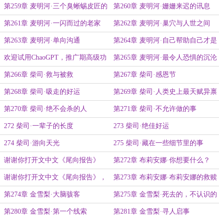
了
第259章 麦明河·三个臭蜥蜴皮匠的
第260章 麦明河·姗姗来迟的讯息
发现
第261章 麦明河·一闪而过的老家
第262章 麦明河·巢穴与人世之间
第263章 麦明河·单向沟通
第264章 麦明河·自己帮助自己才是
唯一可靠的路
欢迎试用ChaoGPT，推广期高级功
第265章 麦明河·最令人恐惧的沉沦
能免费开放
第266章 柴司·救与被救
第267章 柴司·感恩节
第268章 柴司·吸走的好运
第269章 柴司·人类史上最天赋异禀
的猎人
第270章 柴司·绝不会杀的人
第271章 柴司·不允许做的事
272 柴司·一辈子的长度
273 柴司·绝佳好运
274 柴司·游向天光
275 柴司·藏在一些细节里的事
谢谢你打开文中文《尾向报告》
第272章 布莉安娜·你想要什么？
（又名，忆姥恩）
谢谢你打开文中文《尾向报告》，
第273章 布莉安娜·布莉安娜的救赎
又名，《忆姥恩》
与幸福
第274章 金雪梨·大脑骇客
第275章 金雪梨·死去的，不认识的
人
第280章 金雪梨·第一个线索
第281章 金雪梨·寻人启事