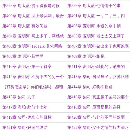
看见的事
第398章 府太蓝·提示得很是时候
第399章 府太蓝·他悄悄干的事
第400章 府太蓝·世上最讽刺，最合
第401章 府太蓝·一，二，三，四
适的事
第402章 府太蓝·有效问题
第403章 麦明河·水银的杀手锏
第404章 麦明河·网上多了，网感就
第405章 麦明河·老太太又上网了
很重，此乃必然之理
第406章 麦明河·TedTalk·巢穴网络
第407章 麦明河·钻出来了也可以塞
信息技术的讲解与应用
回去
第408章 麦明河·新世界
第409章 麦明河·相见
第410章 麦明河·第一个答案
第411章 麦明河·融化的，消失的
第412章 麦明河·不沉下去的另一个
第413章 柴司·居民居民，胳膊胳膊
办法
【打赏感谢章】你们敢信吗，感谢
第414章 柴司·好狗不挡路
章终于进入四月了
第415章 柴司·儿子
第416章 柴司·真正赢了柴司的那个
人
第417章 海珀·此前十七年
第418章 柴司·显而易见的选择
第419章 柴司·达米安的目标
第420章 柴司·与此前不同的落雨
第421章 柴司·好运的终结
第422章 柴司·父子之情与权力演习