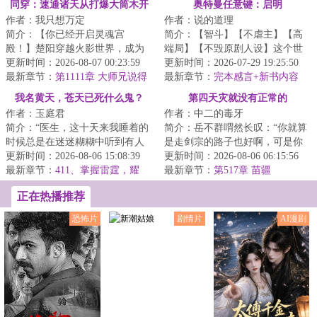
同穿：速通诸天从打爆大筒木开
奥特曼任意键：启明
作者：我只想万定
作者：说的道理
始
简介：【你已经开启灵魂宫
简介：【智斗】【不虐主】【高
殿！】楚阳穿越火影世界，成为
端局】【不毁原剧人设】这个世
千手一族一员，但似乎穿越的有
更新时间：2026-08-07 00:23:59
界，防卫队由各种重量级成员构
更新时间：2026-07-29 19:25:50
点早，穿越忍村都还...
最新章节：
第1111章 大师兄说得
成:总监城府深...
最新章节：
完本感言+新书内容
对
+推一本万订骑士文《谁让他当假
我名黄天，苍天已死什么鬼？
第四天灾就没有正常的
面骑士的！》
作者：玉庭君
作者：中二的毒牙
简介：“医生，这十天来我睡着的
简介：岳不群喟然长叹：“你就算
时候总是在迷迷糊糊中听到有人
是走剑宗的路子也好啊，可是你
喊我的名字。”“黄天先生，你这是
更新时间：2026-08-06 15:08:39
这……”俞莲舟痛心疾首：“早知道
更新时间：2026-08-06 06:15:56
幻听。”...
最新章节：
411、掌握雷霆，耀
你会如此...
最新章节：
第517章 苗疆
金，你们想突破吗？
正在热播推荐
恐怖片
剧情片
AI漫剧