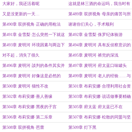
大家好，我还活着呢
这就是林三酒的命运吗，我当时有
点残忍了吧
又是没更新的一天…
第489章 双拼视角·母亲的痛苦与所
有物
第490章 双拼视角·正确的用枪法
谢谢你们关心，手术顺利
第491章 金雪梨·怎么突然一下就这
第492章 金雪梨·侏罗纪体验游
样了呢
第493章 麦明河·环境因素与两边下
第494章 麦明河·具有反侦察意识的
注
居民
对不起，消失了很久
第495章 麦明河·裤兜的深浅
第496章 麦明河·談判的条件其实并
第497章 麦明河·府太蓝口味罐头
不存在
第498章 麦明河·好像这是必然的
第499章 麦明河·老人的经验……与
身子骨
第500章 麦明河·猫性不改
第501章 布莉安娜·合理利用社会资
源
第502章 布莉安娜·善人善缘
第503章 布莉安娜·说话做事要精确
第504章 布莉安娜·黑夜的子宫
第505章 府太蓝·府太蓝已不在
第506章 布莉安娜·第二乐章
第507章 布莉安娜·松散的同盟与坚
实的威胁
第508章 双拼视角·芭蕾
第509章 灯下黑