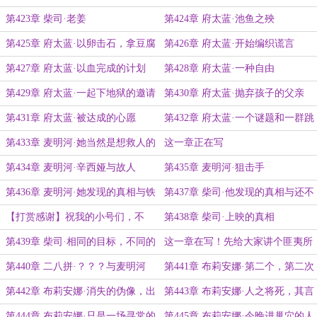
第423章 柴司·老姜
第424章 府太蓝·池鱼之殃
第425章 府太蓝·以卵击石，拿豆腐
第426章 府太蓝·开始编织谎言
撞车
第427章 府太蓝·以血完成的计划
第428章 府太蓝·一种自由
第429章 府太蓝·一起下地狱的邀请
第430章 府太蓝·抛弃孩子的父亲
第431章 府太蓝·被达成的心愿
第432章 府太蓝·一个谜题和一群跳
楼的人
第433章 麦明河·她当然是想救人的
这一章正在写
第434章 麦明河·辛西娅与故人
第435章 麦明河·狙击手
第436章 麦明河·她发现的真相与铁
第437章 柴司·他发现的真相与还不
打的好运
够好的运气
【打赏感谢】祝我的小号们，不
第438章 柴司·上映的真相
是，姥姥们，周末快乐
第439章 柴司·相同的目标，不同的
这一章在写！先给大家讲个匪夷所
人
思的故事
第440章 二八拼·？？？与麦明河
第441章 布莉安娜·第二个，第二次
第442章 布莉安娜·消失的伪像，出
第443章 布莉安娜·人之将死，其言
现的人
也……
第444章 布莉安娜·只是一场寻常的
第445章 布莉安娜·今晚进巢穴的人